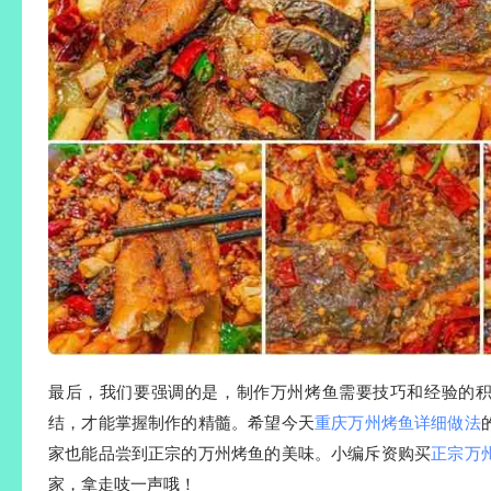
最后，我们要强调的是，制作万州烤鱼需要技巧和经验的
结，才能掌握制作的精髓。希望今天
重庆万州烤鱼详细做法
家也能品尝到正宗的万州烤鱼的美味。小编斥资购买
正宗万
家，拿走吱一声哦！