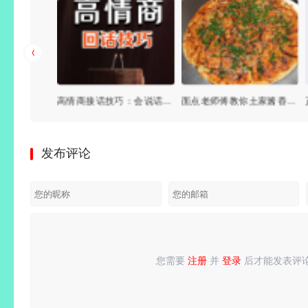
重庆万州特色烤鱼做法教程，万州烤鱼的特点及配方大全（附带详细秘方）
高情商接话技巧：会说话不如会接话｜会接话才是高手
面点老师傅教你土家酱香饼配方技术的做法，独家配方大公开
发布评论
您需要
注册
并
登录
后才能发表评
请
登录
或
注册
后再发表评论！