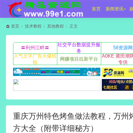
首页
新闻资讯
首页
技术教程
其他教程
正文
社交平台数据提升服
〓利州江畔〓
58资源网
务
人气文字广告火爆招
A0KE 莆田潮
网赚项目拉新平台
租
专供
重庆万州特色烤鱼做法教程，万州
方大全（附带详细秘方）