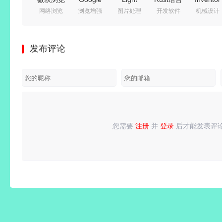
网络浏览
浏览增强
图片处理
开发软件
机械设计
头脑风暴
器
Chrome(谷
Image
集成开发
Professional(专
EdrawMa
器
Microsoft
歌浏览
Resizer(图
环境 |
业级工程
15.2.9.1
Edge
器)
片压缩工
JetBrains
设计软
中文特别
发布评论
v151.0.4129.72
v151.0.7922.109
具)
RustRover
件)
版
绿色增强
绿色增强
v7.6.5.176
2026.2.0
2026.4.0
版
版
多语便携
直装激活
中文激活
版
版
版
您需要
注册
并
登录
后才能发表评
请
登录
或
注册
后再发表评论！