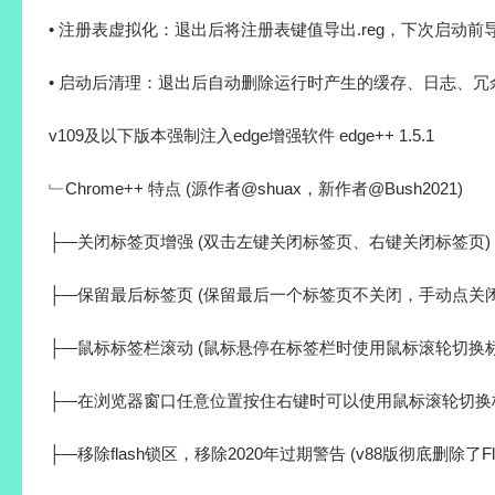
• 注册表虚拟化：退出后将注册表键值导出.reg，下次启动
• 启动后清理：退出后自动删除运行时产生的缓存、日志、
v109及以下版本强制注入edge增强软件 edge++ 1.5.1
﹂Chrome++ 特点 (源作者@shuax，新作者@Bush2021)
├—关闭标签页增强 (双击左键关闭标签页、右键关闭标签页)
├—保留最后标签页 (保留最后一个标签页不关闭，手动点关闭
├—鼠标标签栏滚动 (鼠标悬停在标签栏时使用鼠标滚轮切换标
├—在浏览器窗口任意位置按住右键时可以使用鼠标滚轮切换
├—移除flash锁区，移除2020年过期警告 (v88版彻底删除了Fl