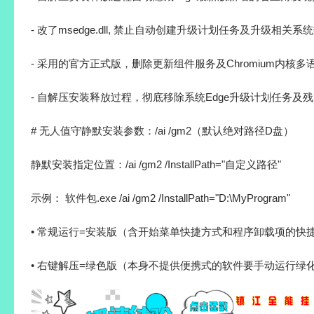
- 改了msedge.dll, 禁止自动创建升级计划任务及升级相关系
- 采用的官方正式版，删除更新组件服务及Chromium内核多语
- 自解压安装释放过程，彻底移除系统Edge升级计划任务及
# 无人值守静默安装参数：/ai /gm2（默认绝对路径D盘）
静默安装指定位置：/ai /gm2 /InstallPath="自定义路径"
示例： 软件包.exe /ai /gm2 /InstallPath="D:\MyProgram"
• 常规运行=安装版（含开始菜单快捷方式和程序卸载项的快
• 右键解压=绿色版（本身不提供便携式的软件要手动运行绿