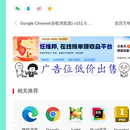
Google Chrome(谷歌浏览器) v151.0.7922.109 绿色增强版
吉历万年
相关推荐
微软浏览
Google
Light
Rust语言
Inventor
万兴图示