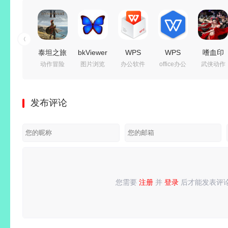
泰坦之旅
bkViewer
WPS
WPS
嗜血印
动作冒险
图片浏览
办公软件
office办公
武侠动作
2
v8.8c 绿
Office
Office
Build.24
Build.24619611
色版(小
2016 专
2019
免安装绿
免安装绿
巧精悍的
业增强版
v11.8.2.12344
色中文豪
发布评论
色中文豪
数码照片
v10.8.2.7164
精简专业
华全服装
华版|新
浏览器)
永久激活
增强_集
版 | 整合
功能:精
版
成序列号
创意工坊
神专精与
版
MOD-魅
打造系统
影战歌
+预购特
+全
您需要
注册
并
登录
后才能发表评
请
登录
或
注册
后再发表评论！
典+全
DLC+修
DLC+修
改器|解
改器-支
压即撸
持手柄|