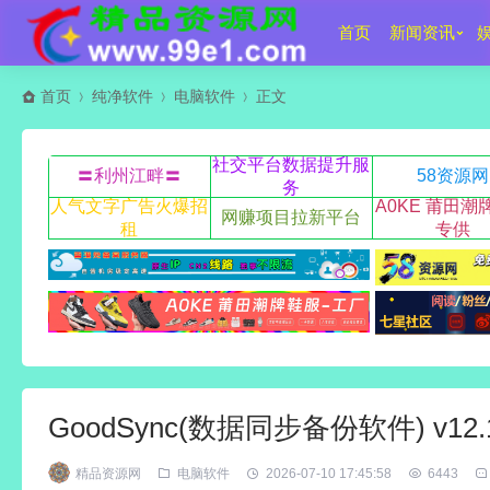
首页
新闻资讯
首页
纯净软件
电脑软件
正文
社交平台数据提升服
〓利州江畔〓
58资源网
务
人气文字广告火爆招
A0KE 莆田潮
网赚项目拉新平台
租
专供
GoodSync(数据同步备份软件) v12.1
精品资源网
电脑软件
2026-07-10 17:45:58
6443