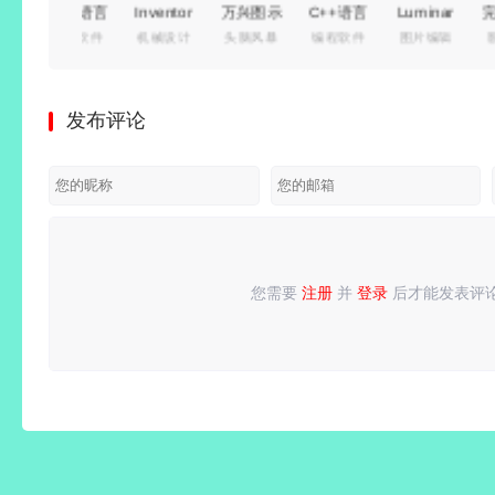
Rust语言
Inventor
万兴图示
C++语言
Luminar
开发软件
机械设计
头脑风暴
编程软件
图片编辑
集成开发
Professional(专
EdrawMax
集成开发
Neo (照
环境 |
业级工程
15.2.9.1577
环境 |
片AI修图
JetBrains
设计软
中文特别
JetBrains
软件)
发布评论
RustRover
件)
版
CLion
v1.28.0
2026.2.0
2026.4.0
v2026.2.0
中文绿色
直装激活
中文激活
直装激活
电脑版
版
版
版
您需要
注册
并
登录
后才能发表评
请
登录
或
注册
后再发表评论！