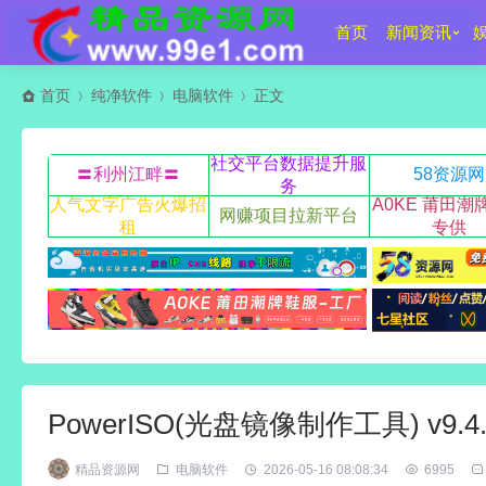
首页
新闻资讯
首页
纯净软件
电脑软件
正文
社交平台数据提升服
〓利州江畔〓
58资源网
务
人气文字广告火爆招
A0KE 莆田潮
网赚项目拉新平台
租
专供
PowerISO(光盘镜像制作工具) v9.
精品资源网
电脑软件
2026-05-16 08:08:34
6995