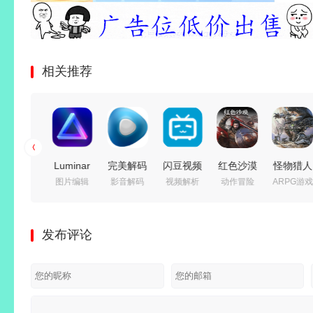
相关推荐
C++语言
Luminar
完美解码
闪豆视频
红色沙漠
怪物猎人
编程软件
图片编辑
影音解码
视频解析
动作冒险
ARPG游戏
集成开发
Neo (照
播放器
下载器
v1.14.00
世界 冰
环境 |
片AI修图
(PureCodec)
(多平台
免安装中
原
JetBrains
软件)
v2026.07.31
视频批量
文豪华绿
Build.15
发布评论
CLion
v1.28.0
最新完整
下载器)
色版|预
免安装豪
v2026.2.0
中文绿色
电脑版 |
v2026.07.29
购特典
华中文绿
直装激活
电脑版
电脑播放
绿色精简
+全
色版|巨
版
器影音解
版
DLC+修
兽猎杀-
码包
改器|非
风暴追击