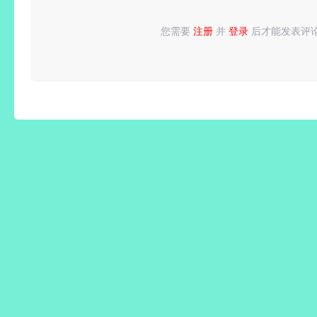
虚拟化
+全套装
您需要
注册
并
登录
后才能发表评
请
登录
或
注册
后再发表评论！
解压即撸
+全
DLC+修
改器|解
压即撸