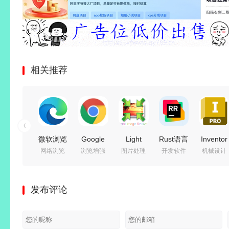
相关推荐
微软浏览
Google
Light
Rust语言
Inventor
网络浏览
浏览增强
图片处理
开发软件
机械设计
器
Chrome(谷
Image
集成开发
Professi
器
Microsoft
歌浏览
Resizer(图
环境 |
业级工程
Edge
器)
片压缩工
JetBrains
设计软
发布评论
v151.0.4129.72
v151.0.7922.109
具)
RustRover
件)
绿色增强
绿色增强
v7.6.5.176
2026.2.0
2026.4.0
版
版
多语便携
直装激活
中文激活