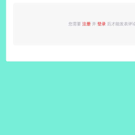
版
版
版
您需要
注册
并
登录
后才能发表评
请
登录
或
注册
后再发表评论！