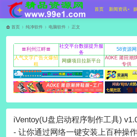
首页
新闻资讯
首页
纯净软件
电脑软件
正文
社交平台数据提升服
〓利州江畔〓
58资源网
务
人气文字广告火爆招
A0KE 莆田潮
网赚项目拉新平台
租
专供
iVentoy(U盘启动程序制作工具) v1
- 让你通过网络一键安装上百种操