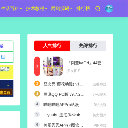
生活百科
技术教程
网站源码
排行榜
人气排行
热评排行
城
招租
「阿薰kaOri」44套 COS作品写真合集[持续更新]，一个独特的Coser魅力
美女图片
囧次元(樱花动漫) v1.5.8.0 去广告纯净版
追番神器
腾讯QQ PC版 v9.7.25 (29417) 去广告防撤回绿色精简版
办公聊天
哔哩哔哩APP(b站漫游版) v9.1.1 哔哩漫游去广告解除版权受限
B站漫游
「yuuhui玉汇(Kokuhui)」169套 COS作品写真合集[持续更新],燃尽魅力的Coser之旅
美女图片
美图秀秀APP(P图软件) v11.25.0 去广告永久VIP解锁版
P图神器