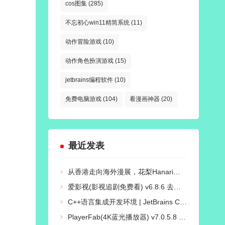
cos图集
(285)
不忘初心win11精简系统
(11)
动作冒险游戏
(10)
动作角色扮演游戏
(15)
jetbrains编程软件
(10)
免费电脑游戏
(104)
看漫画神器
(20)
最近发表
从香港走向海外漫展，花梨Hanari如何打造自己的Cosplay个人品牌？
爱影视(影视追剧免费看) v6.8.6 去广告纯净版
C++语言集成开发环境 | JetBrains CLion v2026.2.0 直装激活版
PlayerFab(4K蓝光播放器) v7.0.5.8 绿色便携版