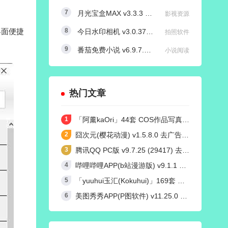
月光宝盒MAX v3.3.3 内置源版/直播+点播TV版
影视资源
界面便捷
今日水印相机 v3.0.370.8 国内版 / v4.2.3 国际版 Timemark高级VIP会员解锁版
拍照软件
番茄免费小说 v6.9.7.32/v4.9.0.99 红米K50定制去广告解锁VIP会员版
小说阅读
热门文章
「阿薰kaOri」44套 COS作品写真合集[持续更新]，一个独特的Coser魅力
囧次元(樱花动漫) v1.5.8.0 去广告纯净版
腾讯QQ PC版 v9.7.25 (29417) 去广告防撤回绿色精简版
哔哩哔哩APP(b站漫游版) v9.1.1 哔哩漫游去广告解除版权受限
「yuuhui玉汇(Kokuhui)」169套 COS作品写真合集[持续更新],燃尽魅力的Coser之旅
美图秀秀APP(P图软件) v11.25.0 去广告永久VIP解锁版