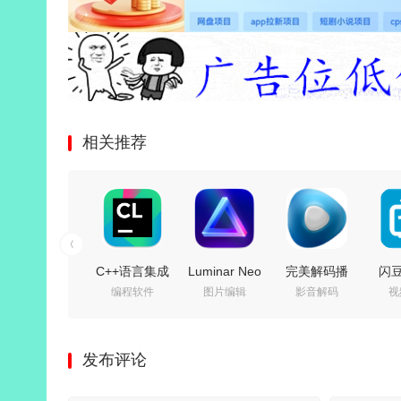
相关推荐
C++语言集成
Luminar Neo
完美解码播
闪
编程软件
图片编辑
影音解码
视
开发环境 |
(照片AI修图
放器
载器
JetBrains
软件)
(PureCodec)
视
CLion
v1.28.0 中文
v2026.07.31
发布评论
v2026.2.0 直
绿色电脑版
最新完整电
v202
装激活版
脑版 | 电脑播
绿