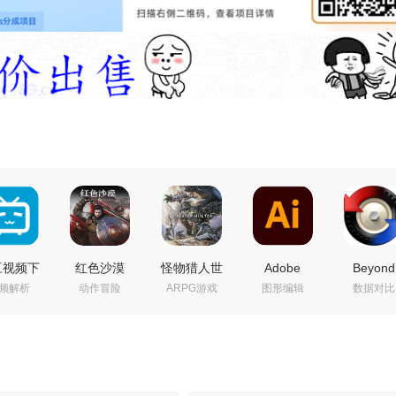
豆视频下
红色沙漠
怪物猎人世
Adobe
Beyond
频解析
动作冒险
ARPG游戏
图形编辑
数据对比
(多平台
v1.14.00 免
界 冰原
Illustrator
Compare
频批量下
安装中文豪
Build.15539686
2026(矢量图
件比较工
载器)
华绿色版|预
免安装豪华
形编辑软件)
v5.2.5.32
6.07.29
购特典+全
中文绿色版|
v30.7 特别版
绿色便携
色精简版
DLC+修改器|
巨兽猎杀-风