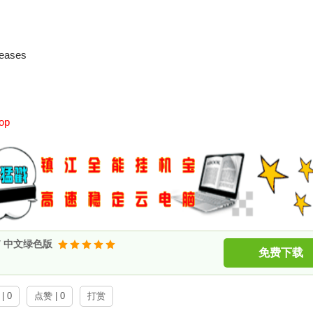
leases
op
0.7 中文绿色版
免费下载
| 0
点赞 | 0
打赏