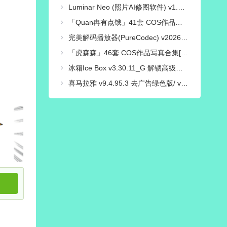
Luminar Neo (照片AI修图软件) v1.28.0 中文绿色电脑版
「Quan冉有点饿」41套 COS作品写真合集[持续更新],穿越时光的文化使者，传统与现代的完美融合！
完美解码播放器(PureCodec) v2026.07.31 最新完整电脑版 | 电脑播放器影音解码包
「虎森森」46套 COS作品写真合集[持续更新],一个颜值与才华并存的Coser小姐姐
冰箱Ice Box v3.30.11_G 解锁高级会员版/一键冻结后台运行/省电省流
喜马拉雅 v9.4.95.3 去广告绿色版/ v3.4.10.3 极速版