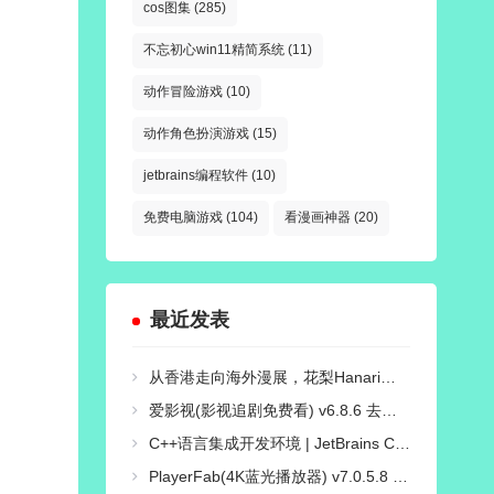
cos图集
(285)
不忘初心win11精简系统
(11)
动作冒险游戏
(10)
动作角色扮演游戏
(15)
jetbrains编程软件
(10)
免费电脑游戏
(104)
看漫画神器
(20)
最近发表
从香港走向海外漫展，花梨Hanari如何打造自己的Cosplay个人品牌？
爱影视(影视追剧免费看) v6.8.6 去广告纯净版
C++语言集成开发环境 | JetBrains CLion v2026.2.0 直装激活版
PlayerFab(4K蓝光播放器) v7.0.5.8 绿色便携版