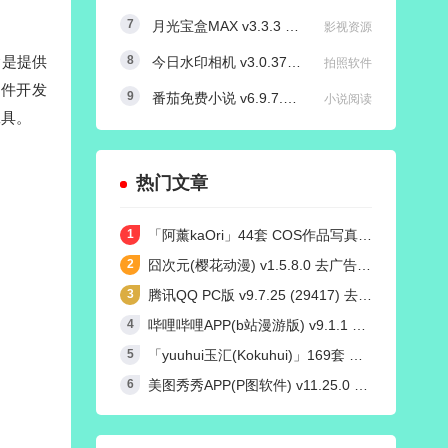
月光宝盒MAX v3.3.3 内置源版/直播+点播TV版
影视资源
念是提供
今日水印相机 v3.0.370.8 国内版 / v4.2.3 国际版 Timemark高级VIP会员解锁版
拍照软件
软件开发
番茄免费小说 v6.9.7.32/v4.9.0.99 红米K50定制去广告解锁VIP会员版
小说阅读
工具。
热门文章
「阿薰kaOri」44套 COS作品写真合集[持续更新]，一个独特的Coser魅力
囧次元(樱花动漫) v1.5.8.0 去广告纯净版
腾讯QQ PC版 v9.7.25 (29417) 去广告防撤回绿色精简版
哔哩哔哩APP(b站漫游版) v9.1.1 哔哩漫游去广告解除版权受限
「yuuhui玉汇(Kokuhui)」169套 COS作品写真合集[持续更新],燃尽魅力的Coser之旅
美图秀秀APP(P图软件) v11.25.0 去广告永久VIP解锁版