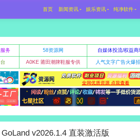
首页
新闻资讯
娱乐资讯
纯净软件
升服务
58资源网
自媒体投流/权益商
平台
A0KE 莆田潮牌鞋服专供
人气文字广告火爆
GoLand v2026.1.4 直装激活版