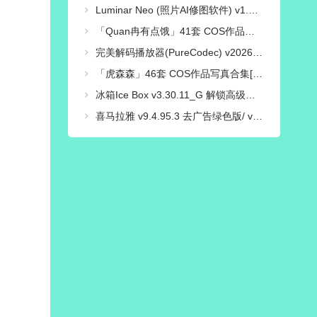
Luminar Neo (照片AI修图软件) v1.28.0 中文绿色电脑版
「Quan冉有点饿」41套 COS作品写真合集[持续更新],穿越时光的文化使者，传统与现代的完美融合！
完美解码播放器(PureCodec) v2026.07.31 最新完整电脑版 | 电脑播放器影音解码包
「虎森森」46套 COS作品写真合集[持续更新],一个颜值与才华并存的Coser小姐姐
冰箱Ice Box v3.30.11_G 解锁高级会员版/一键冻结后台运行/省电省流
喜马拉雅 v9.4.95.3 去广告绿色版/ v3.4.10.3 极速版