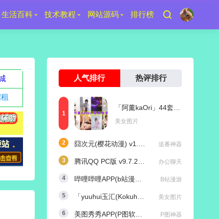
生活百科
技术教程
网站源码
排行榜
人气排行
热评排行
城
招租
「阿薰kaOri」44套 COS作品写真合集[持续更新]，一个独特的Coser魅力
美女图片
囧次元(樱花动漫) v1.5.8.0 去广告纯净版
追番神器
腾讯QQ PC版 v9.7.25 (29417) 去广告防撤回绿色精简版
办公聊天
哔哩哔哩APP(b站漫游版) v9.1.1 哔哩漫游去广告解除版权受限
B站漫游
「yuuhui玉汇(Kokuhui)」169套 COS作品写真合集[持续更新],燃尽魅力的Coser之旅
美女图片
美图秀秀APP(P图软件) v11.25.0 去广告永久VIP解锁版
P图神器