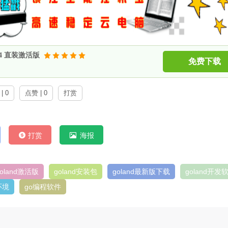
.1.4 直装激活版
免费下载
| 0
点赞 | 0
打赏
打赏
海报
goland激活版
goland安装包
goland最新版下载
goland开发
环境
go编程软件