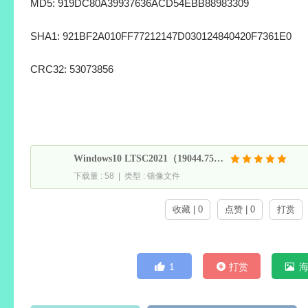
免责条款
此作品是提供给系统爱好者研究交流使用，不可用于商业目
作者所有,请在下载后于24小时内删除！引起的一切法律责任
文件信息
文件名称: H:\【不忘初心游戏版】Windows10_LTSC2021_19
版][3.16G](2026.7.16).iso
文件大小: 3401515008 字节
MD5: 919DC80A39937636ACD54EBB88983309
SHA1: 921BF2A010FF77212147D030124840420F7361E0
CRC32: 53073856