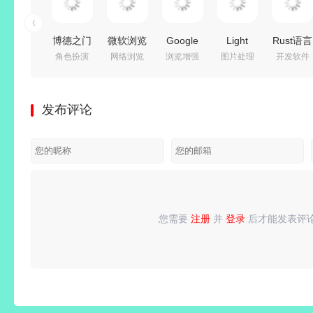
本文转载自互联网，如有侵权，联系删除
不忘初心Windows 10 LTSC 2021(19044.7548) 无更新/可更新[纯净精简版/深度精简版]
EmEditor Pro中
相关推荐
博德之门
微软浏览
Google
Light
Rust语言
角色扮演
网络浏览
浏览增强
图片处理
开发软件
3
器
Chrome(谷
Image
集成开发
器
v4.1.1.7398727
Microsoft
歌浏览
Resizer(图
环境 |