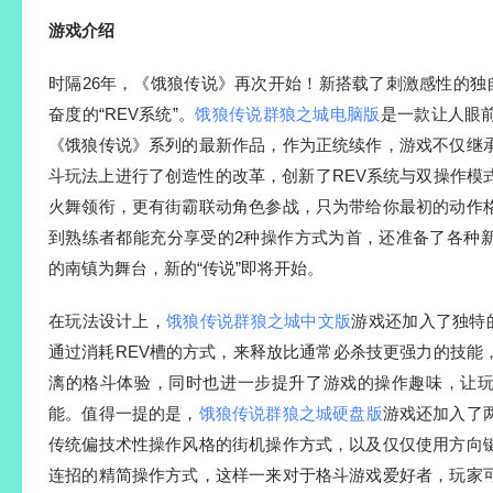
游戏介绍
时隔26年，《饿狼传说》再次开始！新搭载了刺激感性的独
奋度的“REV系统”。
饿狼传说群狼之城电脑版
是一款让人眼
《饿狼传说》系列的最新作品，作为正统续作，游戏不仅继
斗玩法上进行了创造性的改革，创新了REV系统与双操作模
火舞领衔，更有街霸联动角色参战，只为带给你最初的动作
到熟练者都能充分享受的2种操作方式为首，还准备了各种
的南镇为舞台，新的“传说”即将开始。
在玩法设计上，
饿狼传说群狼之城中文版
游戏还加入了独特的
通过消耗REV槽的方式，来释放比通常必杀技更强力的技能
漓的格斗体验，同时也进一步提升了游戏的操作趣味，让
能。值得一提的是，
饿狼传说群狼之城硬盘版
游戏还加入了
传统偏技术性操作风格的街机操作方式，以及仅仅使用方向
连招的精简操作方式，这样一来对于格斗游戏爱好者，玩家