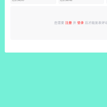
版
多语便携
版|绝境
版
觉醒-炽
火天袭
您需要
注册
并
登录
后才能发表评
请
登录
或
注册
后再发表评论！
+预购特
典+全
DLC+终
极奖励提
升包+全
季票+修
改器|解
压即撸