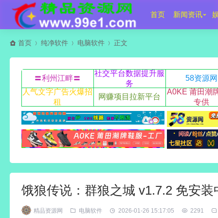
首页
新闻资讯
首页
纯净软件
电脑软件
正文
社交平台数据提升服
〓利州江畔〓
58资源网
务
人气文字广告火爆招
A0KE 莆田潮
网赚项目拉新平台
租
专供
饿狼传说：群狼之城 v1.7.2 免安
精品资源网
电脑软件
2026-01-26 15:17:05
2291