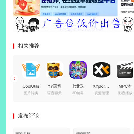
相关推荐
CoolUtils
CoolUtils
YY语音
七龙珠
XYplorer(多
MPC本
文件合并
图片转换
语音聊天
3D格斗
资源管理
影音播放
PDF
Total
(歪歪语
电光炸
标签文件
地播放器
Combine(PDF
Image
音)
裂!ZERO
管理器)
(mpc-be)
合并工
Converter(图
v9.58.0.0
Build.24497537
v28.30.1700
v1.9.1 简
发布评论
具) Pro
像转换工
多开去广
免安装豪
永久授权
体中文正
v4.2.0.194
具)
告绿色版
华中文国
绿色汉化
式版
多语便携
v8.5.0.332
语绿色
版