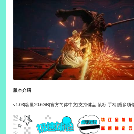
版本介绍
v1.03|容量20.6GB|官方简体中文|支持键盘.鼠标.手柄|赠多