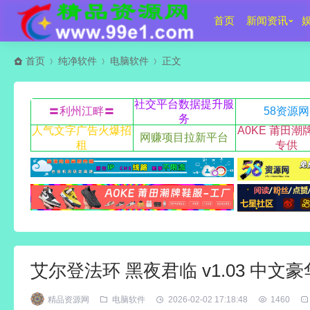
首页
新闻资讯
首页
纯净软件
电脑软件
正文
社交平台数据提升服
〓利州江畔〓
58资源网
务
人气文字广告火爆招
A0KE 莆田潮
网赚项目拉新平台
租
专供
艾尔登法环 黑夜君临 v1.03 中文
精品资源网
电脑软件
2026-02-02 17:18:48
1460