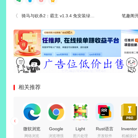
骑马与砍杀2：霸主 v1.3.4 免安装绿色中文版
笔趣阁开
相关推荐
博德之门
微软浏览
Google
Light
Rust语言
Inventor
角色扮演
网络浏览
浏览增强
图片处理
开发软件
机械设计
3
器
Chrome(谷
Image
集成开发
Professi