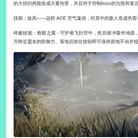
的大招仍然能造成大量伤害，并且对于控制boss的仇恨和复
技能：旋风——远程 AOE 空气漩涡，对其中的敌人造成伤
终极技能：救赎之翼 - 守护者飞到空中，然后俯冲轰炸地
升附近盟友的防御力。落地后按住按钮即可保持原地不动并