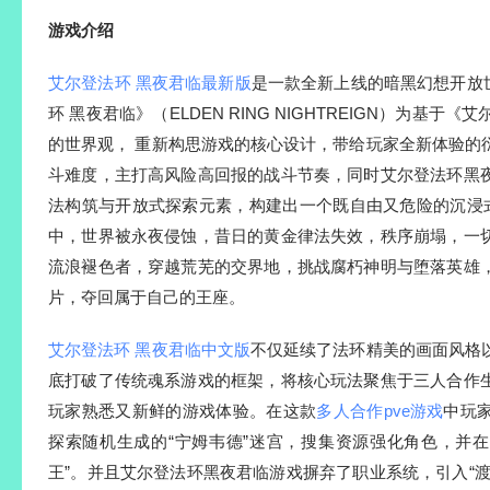
游戏介绍
艾尔登法环 黑夜君临最新版
是一款全新上线的暗黑幻想开放世
环 黑夜君临》（ELDEN RING NIGHTREIGN）为基于《艾
的世界观， 重新构思游戏的核心设计，带给玩家全新体验的
斗难度，主打高风险高回报的战斗节奏，同时艾尔登法环黑
法构筑与开放式探索元素，构建出一个既自由又危险的沉浸式
中，世界被永夜侵蚀，昔日的黄金律法失效，秩序崩塌，一
流浪褪色者，穿越荒芜的交界地，挑战腐朽神明与堕落英雄
片，夺回属于自己的王座。
艾尔登法环 黑夜君临中文版
不仅延续了法环精美的画面风格
底打破了传统魂系游戏的框架，将核心玩法聚焦于三人合作
玩家熟悉又新鲜的游戏体验。在这款
多人合作pve游戏
中玩
探索随机生成的“宁姆韦德”迷宫，搜集资源强化角色，并在
王”。并且艾尔登法环黑夜君临游戏摒弃了职业系统，引入“