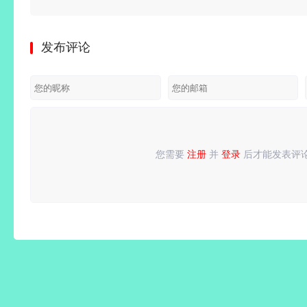
器
v4.1.1.7398727
Microsoft
歌浏览
Resizer(图
环境 |
业级工程
免安装绿
Edge
器)
片压缩工
JetBrains
设计软
发布评论
色豪华中
v151.0.4129.72
v151.0.7922.109
具)
RustRover
件)
文版|预
绿色增强
绿色增强
v7.6.5.176
2026.2.0
2026.4.0
购奖励
版
版
多语便携
直装激活
中文激活
+全
版
版
版
DLC+修
改器|解
您需要
注册
并
登录
后才能发表评
请
登录
或
注册
后再发表评论！
压即撸