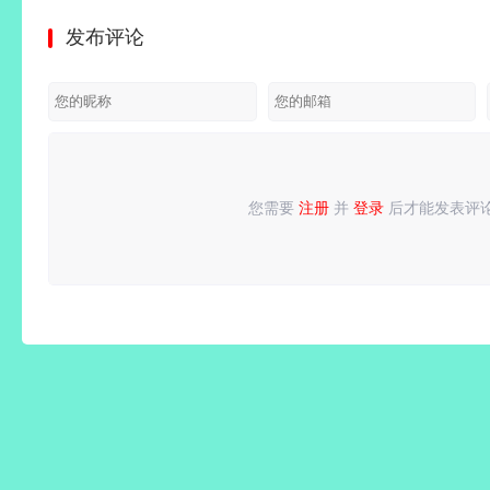
免安装绿
巧精悍的
业增强版
v11.8.2.12344
色中文豪
免安装绿
发布评论
色中文豪
数码照片
v10.8.2.7164
精简专业
华全服装
色豪华中
华版|新
浏览器)
永久激活
增强_集
版 | 整合
文版|预
功能:精
版
成序列号
创意工坊
购奖励
神专精与
版
MOD-魅
+全
打造系统
影战歌
DLC+修
+预购特
+全
改器|解
您需要
注册
并
登录
后才能发表评
请
登录
或
注册
后再发表评论！
典+全
DLC+修
压即撸
DLC+修
改器|解
改器-支
压即撸
持手柄|
解压即撸