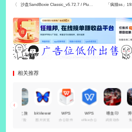
沙盘SandBoxie Classic_v5.72.7 / Plus 1.17.7 沙盒环境软件经典版及增强版
「疯猫ss」193套+45套COS作品
相关推荐
泰坦之旅
bkViewer
WPS
WPS
嗜血印
博德之门
动作冒险
图片浏览
办公软件
office办公
武侠动作
角色扮演
2
v8.8c 绿
Office
Office
Build.24588253
3
Build.24619611
色版(小
2016 专
2019
免安装绿
v4.1.1.7