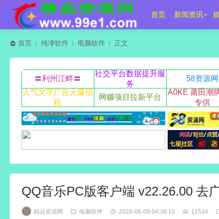
首页
新闻资讯
首页
纯净软件
电脑软件
正文
社交平台数据提升服
〓利州江畔〓
58资源网
务
人气文字广告火爆招
A0KE 莆田潮
网赚项目拉新平台
租
专供
QQ音乐PC版客户端 v22.26.00 
精品资源网
电脑软件
2026-06-09 04:38:10
11534