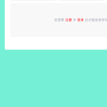
版
器影音解
版
DLC+修
码包
改器|非
虚拟化
您需要
注册
并
登录
后才能发表评
请
登录
或
注册
后再发表评论！
解压即撸