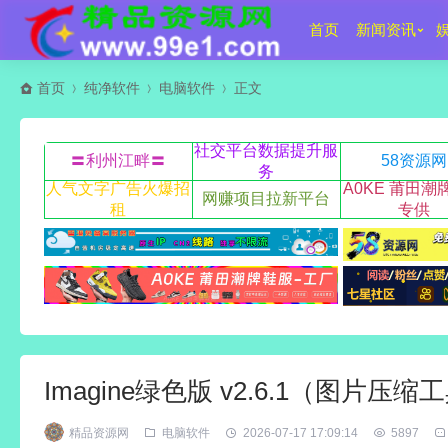
首页
新闻资讯
首页
纯净软件
电脑软件
正文
社交平台数据提升服
〓利州江畔〓
58资源网
务
人气文字广告火爆招
A0KE 莆田潮
网赚项目拉新平台
租
专供
Imagine绿色版 v2.6.1（图片压
精品资源网
电脑软件
2026-07-17 17:09:14
5897