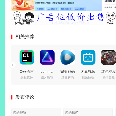
相关推荐
C++语言
Luminar
完美解码
闪豆视频
红色沙漠
编程软件
图片编辑
影音解码
视频解析
动作冒险
集成开发
Neo (照
播放器
下载器
v1.14.00
环境 |
片AI修图
(PureCodec)
(多平台
免安装中
JetBrains
软件)
v2026.07.31
视频批量
文豪华绿
发布评论
CLion
v1.28.0
最新完整
下载器)
色版|预
v2026.2.0
中文绿色
电脑版 |
v2026.07.29
购特典
直装激活
电脑版
电脑播放
绿色精简
+全