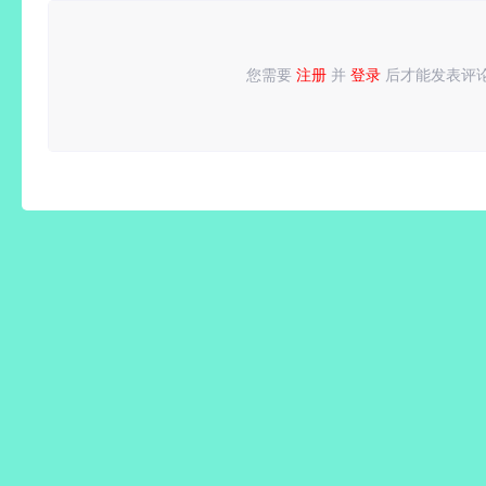
打造系统
影战歌
+预购特
+全
您需要
注册
并
登录
后才能发表评
请
登录
或
注册
后再发表评论！
典+全
DLC+修
DLC+修
改器|解
改器-支
压即撸
持手柄|
解压即撸