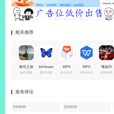
相关推荐
泰坦之旅
bkViewer
WPS
WPS
嗜血印
动作冒险
图片浏览
办公软件
office办公
武侠动作
2
v8.8c 绿
Office
Office
Build.24
Build.24619611
色版(小
2016 专
2019
免安装绿
免安装绿
巧精悍的
业增强版
v11.8.2.12344
色中文豪
发布评论
色中文豪
数码照片
v10.8.2.7164
精简专业
华全服装
华版|新
浏览器)
永久激活
增强_集
版 | 整合
功能:精
版
成序列号
创意工坊
神专精与
版
MOD-魅