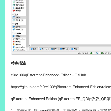
特点描述
c0re100/qBittorrent-Enhanced-Edition - GitHub
https://github.com/c0re100/qBittorrent-Enhanced-Edition/rele
qBittorrent Enhanced Edition (qBittorrentEE_QB增强版
1、基于原版qBittorrent重编译，主要特色：自动屏蔽迅雷等