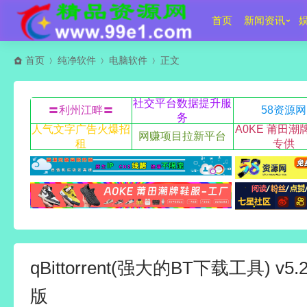
首页
新闻资讯
首页
纯净软件
电脑软件
正文
社交平台数据提升服
〓利州江畔〓
58资源网
务
人气文字广告火爆招
A0KE 莆田潮
网赚项目拉新平台
租
专供
qBittorrent(强大的BT下载工具) v
版