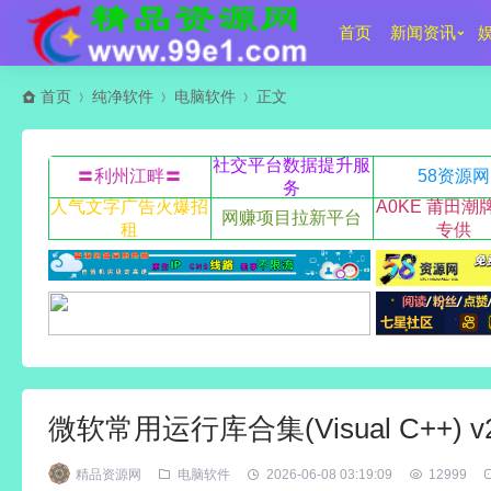
首页
新闻资讯
首页
纯净软件
电脑软件
正文
社交平台数据提升服
〓利州江畔〓
58资源网
务
人气文字广告火爆招
A0KE 莆田潮
网赚项目拉新平台
租
专供
微软常用运行库合集(Visual C++) v26
精品资源网
电脑软件
2026-06-08 03:19:09
12999