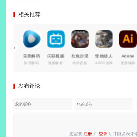
相关推荐
完美解码
闪豆视频
红色沙漠
怪物猎人
Adobe
Beyond
影音解码
视频解析
动作冒险
ARPG游戏
图形编辑
数据对比
播放器
下载器
v1.14.00
世界 冰
Illustrator
Compar
(PureCodec)
(多平台
免安装中
原
2026(矢
件比较工
v2026.07.31
视频批量
文豪华绿
Build.15539686
量图形编
具)
发布评论
最新完整
下载器)
色版|预
免安装豪
辑软件)
v5.2.5.3
电脑版 |
v2026.07.29
购特典
华中文绿
v30.7 特
绿色便携
电脑播放
绿色精简
+全
色版|巨
别版
版
器影音解
版
DLC+修
兽猎杀-
码包
改器|非
风暴追击
虚拟化
+全套装
您需要
注册
并
登录
后才能发表评
请
登录
或
注册
后再发表评论！
解压即撸
+全