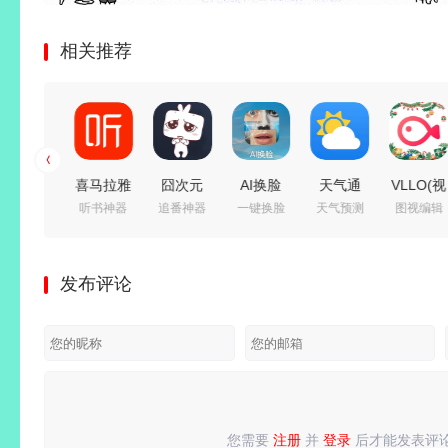
相关推荐
冰箱Ice
喜马拉雅
囧次元
AI换脸
天气通
VLLO(视
系统优化
听书神器
追番神器
一键换脸
天气预测
图视编辑
Box
v9.4.95.3
(樱花动
v1.0.2 解
v9.50 解
频编辑
v3.30.11_G
去广告绿
漫)
锁会员版
锁VIP会
器)PRO
解锁高级
色版/
v1.5.8.0
_支持照
员版_精
v13.2.18
发布评论
会员版/
v3.4.10.3
去广告纯
片/视频
准天气信
解锁内购
一键冻结
极速版
净版
换脸
息
付费版
后台运
行/省电
省流
您需要
注册
并
登录
后才能发表评
请
登录
或
注册
后再发表评论！