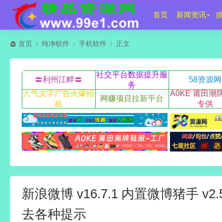
首页
新闻资讯
首页
纯净软件
手机软件
正文
社交平台数据提升服
〓利州江畔〓
58资源网
务
人气文字广告火爆招
A0KE 莆田潮
网赚项目拉新平台
租
专供
新浪微博 v16.7.1 内置微博猪手 v2.5
去各种提示