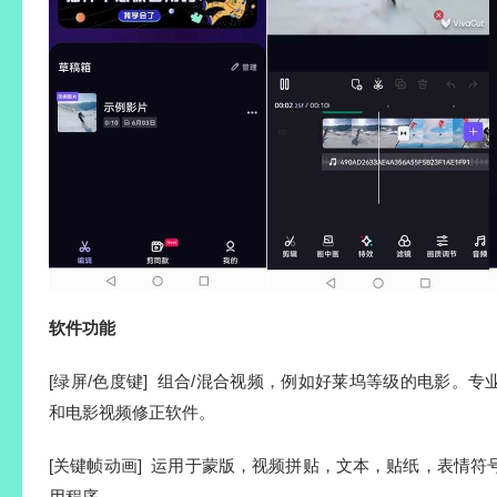
软件功能
[绿屏/色度键] 组合/混合视频，例如好莱坞等级的电影。
和电影视频修正软件。
[关键帧动画] 运用于蒙版，视频拼贴，文本，贴纸，表情
用程序。