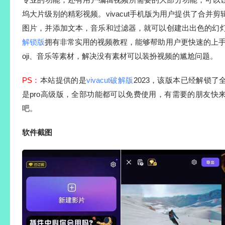
坞大片级别的精彩视频。vivacut手机版为用户提供了合并
图片，并添加文本，音乐和过滤器，就可以创建出出色的幻
解锁版
拥有非常实用的视频教程，能够帮助用户更快速的上手
oji、音乐等素材，解决没有素材可以装扮视频的尴尬问题。
PS：
本站提供的是
vivacut破解版
2023，该版本已经解锁
是pro高级版，全部功能都可以免费使用，有需要的朋友快来下载
吧。
软件截图