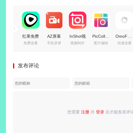
红果免费
AZ屏幕
InShot视
PicCollage
OmoFun
免费追番
手机录屏
视频制作
图片编辑
动漫追番
漫剧
录制
频编辑器
v7.29.8
费动漫追
v7.3.1.33
v6.9.8
PRO
拼贴趣，
番利器)
会员纯净
for
v2.222.1548
个新拼图
v1.1.7.4
发布评论
精简版
Android
解锁专业
照片编
去广告纯
AZ
版
辑，解锁
净版
Screen
VIP会员
Recorder
版
汉化免
root解锁
您需要
注册
并
登录
后才能发表评
请
登录
或
注册
后再发表评论！
高级版