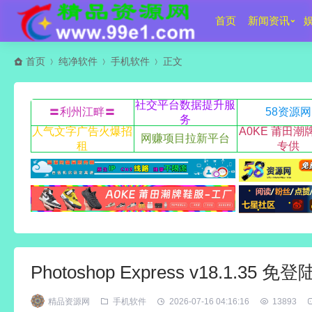
首页
新闻资讯
首页
纯净软件
手机软件
正文
社交平台数据提升服
〓利州江畔〓
58资源网
务
人气文字广告火爆招
A0KE 莆田潮
网赚项目拉新平台
租
专供
Photoshop Express v18.1.35
精品资源网
手机软件
2026-07-16 04:16:16
13893