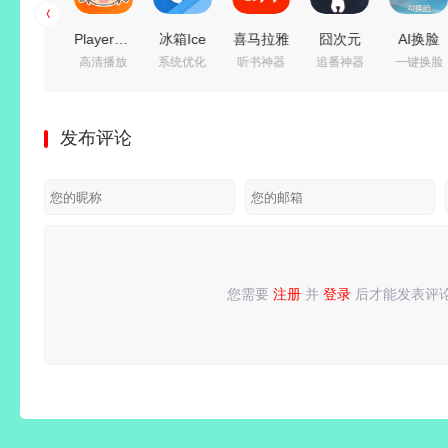
爱影视
PlayerFab(4K
冰箱Ice
喜马拉雅
囧次元
AI换脸
追剧神器
高清播放
系统优化
听书神器
追番神器
一键换脸
(影视追
蓝光播放
Box
v9.4.95.3
(樱花动
v1.0.2 解
剧免费
器)
v3.30.11_G
去广告绿
漫)
锁会员版
看)
v7.0.5.8
解锁高级
色版/
v1.5.8.0
_支持照
发布评论
v6.8.6 去
绿色便携
会员版/
v3.4.10.3
去广告纯
片/视频
广告纯净
版
一键冻结
极速版
净版
换脸
版
后台运
行/省电
省流
您需要
注册
并
登录
后才能发表评
请
登录
或
注册
后再发表评论！