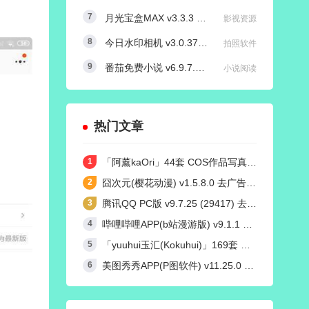
月光宝盒MAX v3.3.3 内置源版/直播+点播TV版
影视资源
今日水印相机 v3.0.370.8 国内版 / v4.2.3 国际版 Timemark高级VIP会员解锁版
拍照软件
番茄免费小说 v6.9.7.32/v4.9.0.99 红米K50定制去广告解锁VIP会员版
小说阅读
热门文章
「阿薰kaOri」44套 COS作品写真合集[持续更新]，一个独特的Coser魅力
囧次元(樱花动漫) v1.5.8.0 去广告纯净版
腾讯QQ PC版 v9.7.25 (29417) 去广告防撤回绿色精简版
哔哩哔哩APP(b站漫游版) v9.1.1 哔哩漫游去广告解除版权受限
「yuuhui玉汇(Kokuhui)」169套 COS作品写真合集[持续更新],燃尽魅力的Coser之旅
美图秀秀APP(P图软件) v11.25.0 去广告永久VIP解锁版