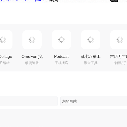
Collage
OmoFun(免
Podcast
乱七八糟工
吉历万年
片编辑
动漫追番
手机播客
聚合工具
行程助手
29.8 拼贴
费动漫追番
Republic(播
具箱(多功能
_v10.2 
，个新拼
利器)
客应用)
工具箱)
会员解锁
照片编
v1.1.7.4 去广
v26.8.27R 高
v1.4.27 解锁
解锁VIP
告纯净版
级专业版
VIP会员版
会员版