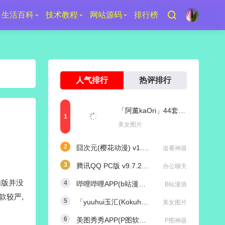
生活百科
技术教程
网站源码
排行榜
人气排行
热评排行
「阿薰kaOri」44套 COS作品写真合集[持续更新]，一个独特的Coser魅力
美女图片
囧次元(樱花动漫) v1.5.8.0 去广告纯净版
追番神器
腾讯QQ PC版 v9.7.25 (29417) 去广告防撤回绿色精简版
办公聊天
内版
并没
哔哩哔哩APP(b站漫游版) v9.1.1 哔哩漫游去广告解除版权受限
B站漫游
款较严,
「yuuhui玉汇(Kokuhui)」169套 COS作品写真合集[持续更新],燃尽魅力的Coser之旅
美女图片
。
美图秀秀APP(P图软件) v11.25.0 去广告永久VIP解锁版
P图神器