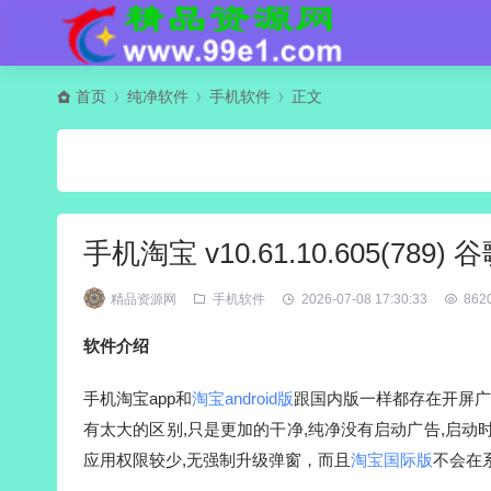
首页
纯净软件
手机软件
正文
手机淘宝 v10.61.10.605(789) 
精品资源网
手机软件
2026-07-08 17:30:33
862
软件介绍
手机淘宝app和
淘宝android版
跟国内版一样都存在开屏广
有太大的区别,只是更加的干净,纯净没有启动广告,启动
应用权限较少,无强制升级弹窗，而且
淘宝国际版
不会在