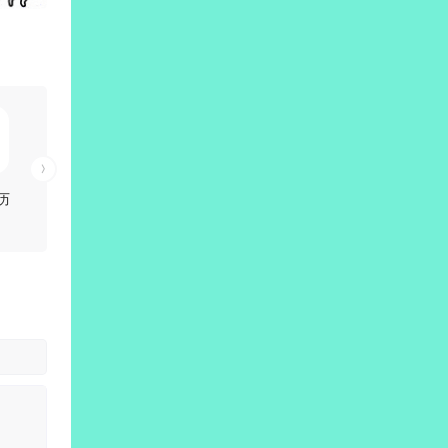
历
高级
版