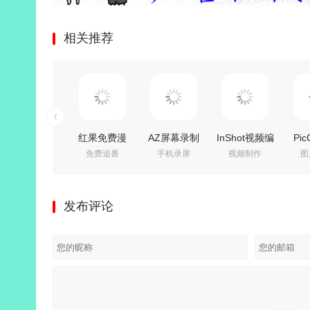
相关推荐
红果免费漫
AZ屏幕录制
InShot视频编
Pic
免费追番
手机录屏
视频制作
图
剧 v7.3.1.33
v6.9.8 for
辑器PRO
v7.
会员纯净精
Android AZ
v2.222.1548
趣
简版
Screen
解锁专业版
图
发布评论
Recorder 汉
辑，
化免root解锁
高级版