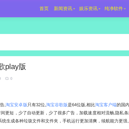
首页
新闻资讯
娱乐资讯
纯净软件
谷歌play版
0
0
告,
淘宝安卓版
只有32位,
淘宝谷歌版
是64位版,
相比
淘宝客户端
的国
时间更短，少了自动更新，少了很多广告，加载速度相对流畅,隐私条
系统生成各种垃圾文件和文件夹，手机运行更加清爽，续航能力更强