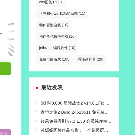
cos图集
(288)
不忘初心win11精简系统
(11)
动作冒险游戏
(10)
动作角色扮演游戏
(16)
jetbrains编程软件
(10)
免费电脑游戏
(105)
看漫画神器
(20)
最近发表
战锤40,000 星际战士2 v14.0.1Fix 免安装豪华中文国语绿色版|对峙-破天狂袭+预购特典+全新季票+全DCL+修改器|解压即撸
泰坦之旅2 Build.24619611 免安装绿色中文豪华版|新功能:精神专精与打造系统+预购特典+全DLC+修改器-支持手柄|解压即撸
红果免费漫剧 v7.3.1.33 会员纯净精简版
苏嫣嫣阿姨作品合集：一个超级厉害的COS小姐姐！
新版