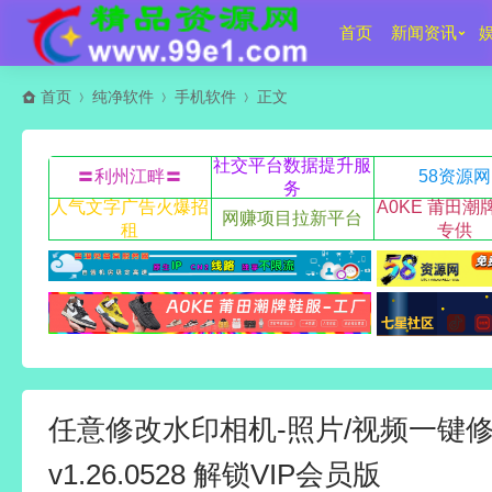
首页
新闻资讯
首页
纯净软件
手机软件
正文
社交平台数据提升服
〓利州江畔〓
58资源网
务
人气文字广告火爆招
A0KE 莆田潮
网赚项目拉新平台
租
专供
任意修改水印相机-照片/视频一键
v1.26.0528 解锁VIP会员版