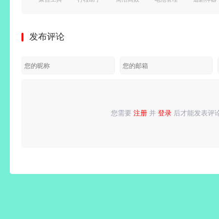
工具箱
历_v10.2
桌面启动
Guru（电
(影视追
(多功能
高级会员
器 Smart
池大师）
剧免费
工具箱)
解锁版
Launcher
v2.5.0.6
看)
发布评论
v1.4.27
Pro 6
build 723
v6.8.6 去
解锁VIP
v6.6
去广告付
广告纯净
会员版
b015 付
费汉化解
版
费高级版
锁版
您需要
注册
并
登录
后才能发表评
请
登录
或
注册
后再发表评论！