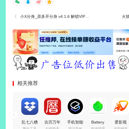
小X分身_原多开分身 v4.1.6 解锁VIP会员版
火猫
相关推荐
乱七八糟
吉历万年
手机智能
Battery
爱影视
聚合工具
行程助手
简洁高效
电池管理
追剧神器