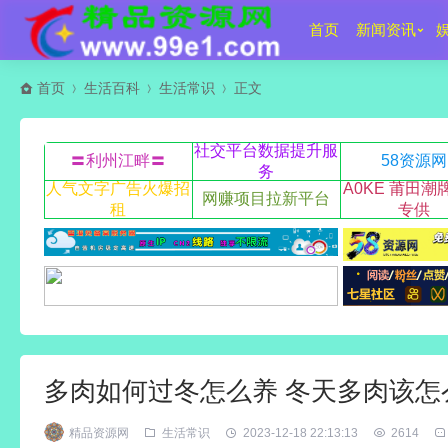
首页
新闻资讯
首页
生活百科
生活常识
正文
社交平台数据提升服
〓利州江畔〓
58资源网
务
人气文字广告火爆招
A0KE 莆田潮
网赚项目拉新平台
租
专供
多肉如何过冬怎么养 冬天多肉该怎
精品资源网
生活常识
2023-12-18 22:13:13
2614