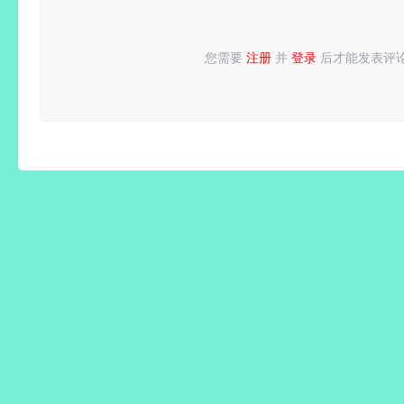
您需要
注册
并
登录
后才能发表评
请
登录
或
注册
后再发表评论！