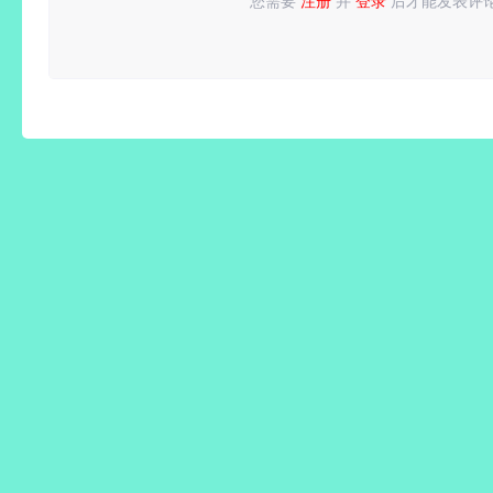
您需要
注册
并
登录
后才能发表评
请
登录
或
注册
后再发表评论！