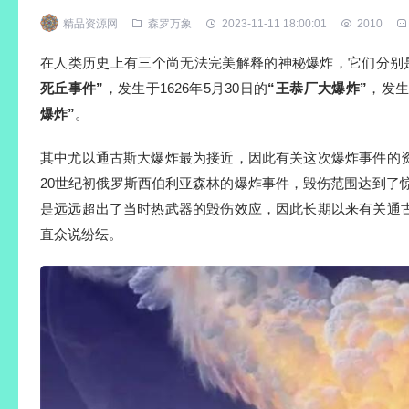
精品资源网
森罗万象
2023-11-11 18:00:01
2010
在人类历史上有三个尚无法完美解释的神秘爆炸，它们分别是
死丘事件”
，发生于1626年5月30日的
“王恭厂大爆炸”
，发生
爆炸”
。
其中尤以通古斯大爆炸最为接近，因此有关这次爆炸事件的
20世纪初俄罗斯西伯利亚森林的爆炸事件，毁伤范围达到了惊
是远远超出了当时热武器的毁伤效应，因此长期以来有关通
直众说纷纭。