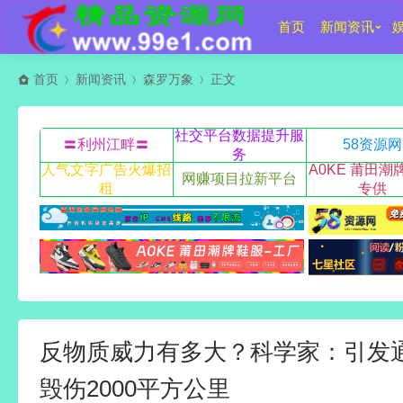
首页
新闻资讯
首页
新闻资讯
森罗万象
正文
社交平台数据提升服
〓利州江畔〓
58资源网
务
人气文字广告火爆招
A0KE 莆田潮
网赚项目拉新平台
租
专供
反物质威力有多大？科学家：引发
毁伤2000平方公里