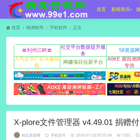
首页
新闻资讯
首页
纯净软件
手机软件
正文
社交平台数据提升服
〓利州江畔〓
58资源网
务
人气文字广告火爆招
A0KE 莆田潮
网赚项目拉新平台
租
专供
X-plore文件管理器 v4.49.01 捐
精品资源网
手机软件
2026-07-18 05:55:04
7301