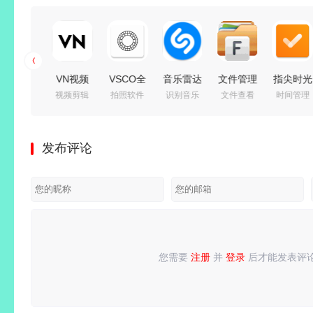
多邻国语
VN视频
VSCO全
音乐雷达
文件管理
指尖时光
外语学习
视频剪辑
拍照软件
识别音乐
文件查看
时间管理
言
编辑剪辑
滤镜
Shazam
器 File
v9.2.0 会
v6.92.2
工具
v489 解
Encore
Manager
员版｜生
解锁高级
v2.18.0
锁X永久
PRO
Pro
活日程管
发布评论
永久会员
解锁Pro
会员汉化
v16.53.1-
v3.8.3 去
理必备工
付费版
专业版
版
260805
广告高级
具
已付费专
修改版
业高级中
文版
您需要
注册
并
登录
后才能发表评
请
登录
或
注册
后再发表评论！