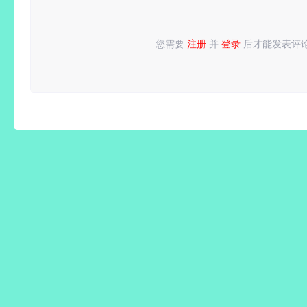
您需要
注册
并
登录
后才能发表评
请
登录
或
注册
后再发表评论！