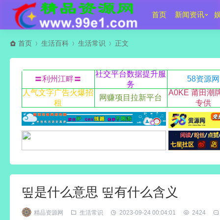
首页
新闻资讯
首页
生活百科
生活常识
正文
社交平台数据提升服
〓利州江畔〓
58资源网
务
人气文字广告火爆招
A0KE 莆田潮
网赚项目拉新平台
租
专供
띺是什么意思 띺有什么含义
精品资源网
生活常识
2023-09-24 00:04:01
2424