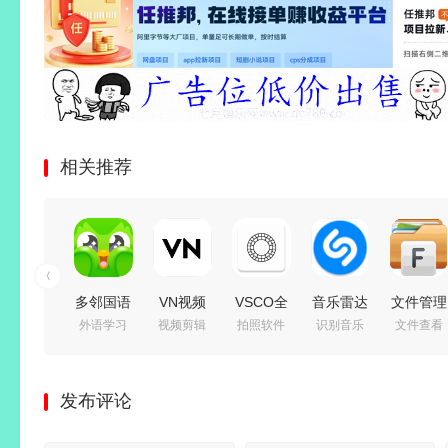
相关推荐
多邻国语
VN视频
VSCO全
音乐雷达
文件管理
外语学习
视频剪辑
拍照软件
识别音乐
文件查看
言
编辑剪辑
滤镜
Shazam
器 File
v6.92.2
工具
v489 解
Encore
Manager
解锁高级
v2.18.0
锁X永久
PRO
Pro
发布评论
永久会员
解锁Pro
会员汉化
v16.53.1-
v3.8.3 去
付费版
专业版
版
260805
广告高级