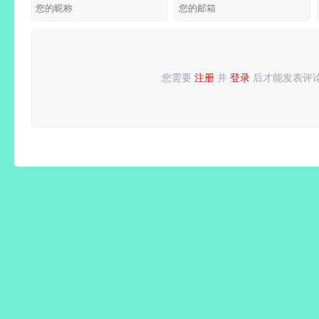
已付费专
修改版
业高级中
文版
您需要
注册
并
登录
后才能发表评
请
登录
或
注册
后再发表评论！