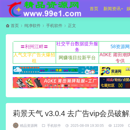
首页
新闻资讯
首页
纯净软件
手机软件
正文
社交平台数据提升服
〓利州江畔〓
58资源网
务
人气文字广告火爆招
A0KE 莆田潮
网赚项目拉新平台
租
专供
莉景天气 v3.0.4 去广告vip会员破
精品资源网
手机软件
2025-08-09 19:30:05
12209