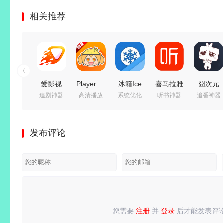
相关推荐
爱影视
PlayerFab(4K
冰箱Ice
喜马拉雅
囧次元
追剧神器
高清播放
系统优化
听书神器
追番神器
(影视追
蓝光播放
Box
v9.4.95.3
(樱花动
剧免费
器)
v3.30.11_G
去广告绿
漫)
看)
v7.0.5.8
解锁高级
色版/
v1.5.8.0
发布评论
v6.8.6 去
绿色便携
会员版/
v3.4.10.3
去广告纯
广告纯净
版
一键冻结
极速版
净版
版
后台运
行/省电
省流
您需要
注册
并
登录
后才能发表评
请
登录
或
注册
后再发表评论！