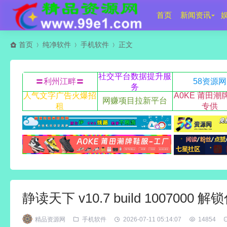
首页
新闻资讯
首页
纯净软件
手机软件
正文
社交平台数据提升服
〓利州江畔〓
58资源网
务
人气文字广告火爆招
A0KE 莆田潮
网赚项目拉新平台
租
专供
静读天下 v10.7 build 1007000
精品资源网
手机软件
2026-07-11 05:14:07
14854