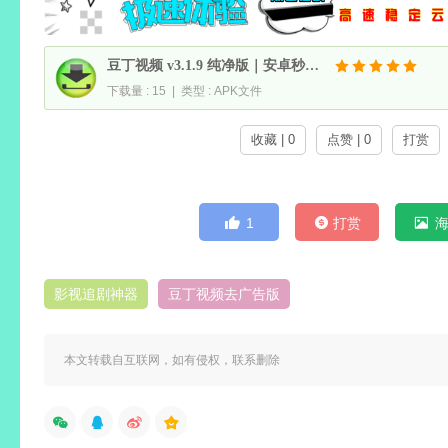
豆丁视频 v3.1.9 纯净版｜安卓秒播影视神器
下载量 : 15 | 类型 : APK文件
收藏 | 0
点赞 | 0
打赏
1
打赏
影视追剧神器
豆丁视频去广告版
本文转载自互联网，如有侵权，联系删除