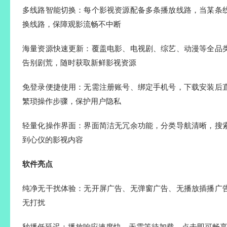
多线路智能切换：每个影视资源配备多条播放线路，当某条
换线路，保障观影流畅不中断
海量资源快速更新：覆盖电影、电视剧、综艺、动漫等全品
告别剧荒，随时获取新鲜影视资源
免登录便捷使用：无需注册账号、绑定手机号，下载安装后
繁琐操作步骤，保护用户隐私
轻量化操作界面：界面简洁无冗余功能，分类导航清晰，搜
到心仪的影视内容
软件亮点
纯净无干扰体验：无开屏广告、无弹窗广告、无播放插播广
无打扰
秒播低延迟：播放响应速度快，无需等待加载，点击即可畅