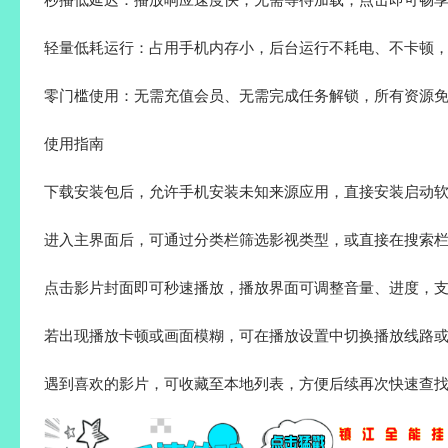
轻量低耗运行：占用手机内存小，后台运行不耗电、不卡顿
零门槛使用：无需充值会员、无需完成任务解锁，所有资源
使用指南
下载安装包后，允许手机安装未知来源应用，直接安装启动
进入主界面后，可通过分类栏筛选影视类型，或直接在搜索
点击影片封面即可秒速播放，播放界面可调整音量、进度，
若出现播放卡顿或画面模糊，可在播放设置中切换播放线路
遇到喜欢的影片，可收藏至本地列表，方便后续再次快速查