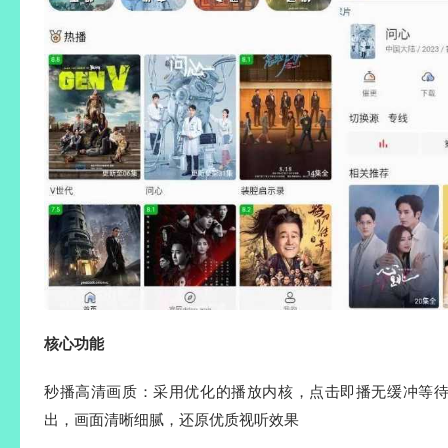
核心功能
秒播高清画质：采用优化的播放内核，点击即播无缓冲等
出，画面清晰细腻，还原优质视听效果