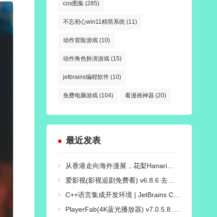
cos图集
(285)
不忘初心win11精简系统
(11)
动作冒险游戏
(10)
动作角色扮演游戏
(15)
jetbrains编程软件
(10)
免费电脑游戏
(104)
看漫画神器
(20)
最近发表
从香港走向海外漫展，花梨Hanari如何打造自己的Cosplay个人品牌？
爱影视(影视追剧免费看) v6.8.6 去广告纯净版
C++语言集成开发环境 | JetBrains CLion v2026.2.0 直装激活版
PlayerFab(4K蓝光播放器) v7.0.5.8 绿色便携版