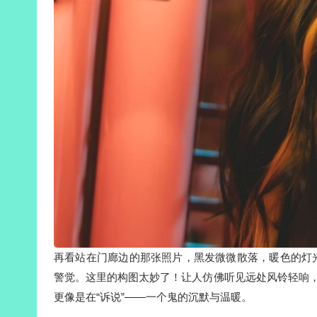
再看站在门廊边的那张照片，黑发微微散落，暖色的灯
警觉。这里的构图太妙了！让人仿佛听见远处风铃轻响，
更像是在“诉说”——一个鬼的沉默与温暖。