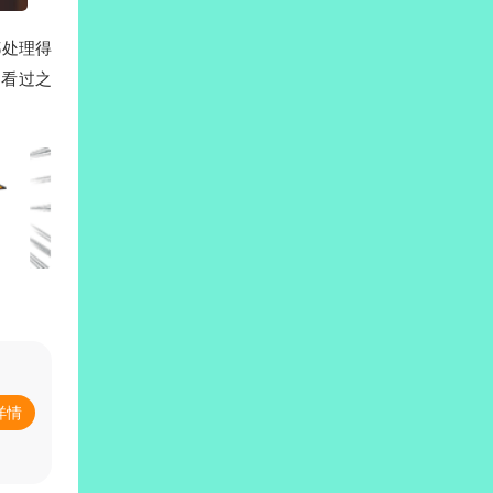
都处理得
，看过之
详情