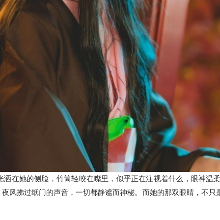
光洒在她的侧脸，竹筒轻咬在嘴里，似乎正在注视着什么，眼神温
夜风拂过纸门的声音，一切都静谧而神秘。而她的那双眼睛，不只是