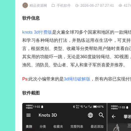
精品资源网
手机软件
2026-06-27 07:27:41
417
软件信息
knots 3d付费版
是火遍全球70多个国家和地区的一款绳
和学习各种绳结的打法，并熟练运用在生活中，可支持
言，根据类别、类型、收藏等分类帮助用户随时查看自
其实用的功能吓一跳，无论是360度旋转绳结、3D视
渔民、消防员、登山者、军人和童子军所喜爱并推荐。
Ps
:此次小编带来的是
3d绳结破解版
，所有内容已实现付
软件截图