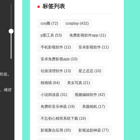
标签列表
cos圈
(72)
cosplay
(432)
p图工具
(53)
免费影视软件app
(11)
手机影视软件
(12)
安卓影视软件
(11)
安卓免费影视app
(10)
垃圾清理软件
(13)
星之迟迟
(10)
桜桃喵
(64)
美女写真
(21)
小说阅读器
(31)
视频编辑软件
(42)
免费听音乐神器
(19)
美颜相机
(17)
不忘初心精简系统下载
(16)
影视聚合应用
(35)
影视追剧神器
(77)