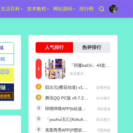
生活百科
技术教程
网站源码
排行榜
人气排行
热评排行
城
招租
「阿薰kaOri」44套 COS作品写真合集[持续更新]，一个独特的Coser魅力
美女图片
囧次元(樱花动漫) v1.5.8.0 去广告纯净版
追番神器
腾讯QQ PC版 v9.7.25 (29417) 去广告防撤回绿色精简版
办公聊天
哔哩哔哩APP(b站漫游版) v9.1.1 哔哩漫游去广告解除版权受限
B站漫游
「yuuhui玉汇(Kokuhui)」169套 COS作品写真合集[持续更新],燃尽魅力的Coser之旅
美女图片
美图秀秀APP(P图软件) v11.25.0 去广告永久VIP解锁版
P图神器