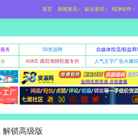
首页
新闻资讯
娱乐资讯
纯净软件
升服务
58资源网
自媒体投流/权益商
平台
A0KE 莆田潮牌鞋服专供
人气文字广告火爆
2.1 解锁高级版