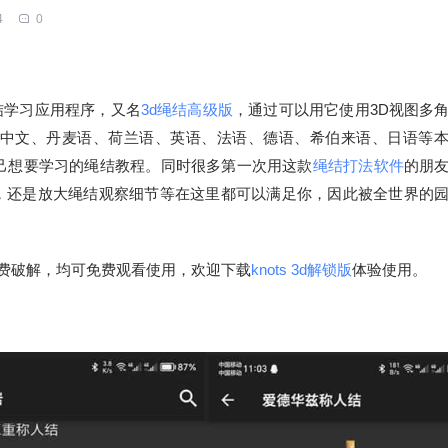
4
0
结学习应用程序，又名
3d绳结高级版
，通过可以用它使用3D视图多
中文、丹麦语、荷兰语、英语、法语、德语、希伯来语、日语等
己想要学习的绳结教程。同时很多第一次用这款
绳结打法软件
的朋
图，还是放大绳结观察细节等在这里都可以满足你，因此被全世界的
费破解，均可免费观看使用，欢迎下载
knots 3d解锁版
体验使用。