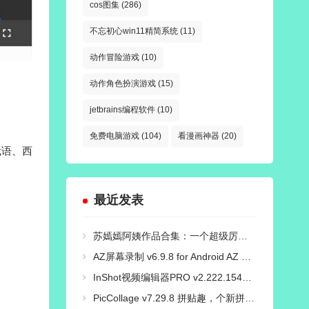
cos图集
(286)
不忘初心win11精简系统
(11)
动作冒险游戏
(10)
动作角色扮演游戏
(15)
jetbrains编程软件
(10)
免费电脑游戏
(104)
看漫画神器
(20)
俄语、西
最近发表
苏嫣嫣阿姨作品合集：一个超级厉害的COS小姐姐！
AZ屏幕录制 v6.9.8 for Android AZ Screen Recorder 汉化免root解锁高级版
InShot视频编辑器PRO v2.222.1548 解锁专业版
PicCollage v7.29.8 拼贴趣，个新拼图照片编辑，解锁VIP会员版