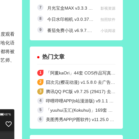
月光宝盒MAX v3.3.3 内置源版/直播+点播TV版
影视资源
今日水印相机 v3.0.370.8 国内版 / v4.2.3 国际版 Timemark高级VIP会员解锁版
拍照软件
番茄免费小说 v6.9.7.32/v4.9.0.99 红米K50定制去广告解锁VIP会员版
小说阅读
角度观看
本地化语
友都将被
热门文章
园艺师、
「阿薰kaOri」44套 COS作品写真合集[持续更新]，一个独特的Coser魅力
囧次元(樱花动漫) v1.5.8.0 去广告纯净版
腾讯QQ PC版 v9.7.25 (29417) 去广告防撤回绿色精简版
哔哩哔哩APP(b站漫游版) v9.1.1 哔哩漫游去广告解除版权受限
「yuuhui玉汇(Kokuhui)」169套 COS作品写真合集[持续更新],燃尽魅力的Coser之旅
美图秀秀APP(P图软件) v11.25.0 去广告永久VIP解锁版