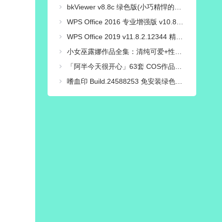
bkViewer v8.8c 绿色版(小巧精悍的数码照片浏览器)
WPS Office 2016 专业增强版 v10.8.2.7164 永久激活版
WPS Office 2019 v11.8.2.12344 精简专业增强_集成序列号版
小女巫露娜作品全集：清纯可爱+性感火辣，颜值与声音并存！
「阿半今天很开心」63套 COS作品写真合集[持续更新],甜蜜魅力的多面cosplay魔力！
嗜血印 Build.24588253 免安装绿色中文豪华全服装版 | 整合创意工坊MOD-魅影战歌+全DLC+修改器|解压即撸