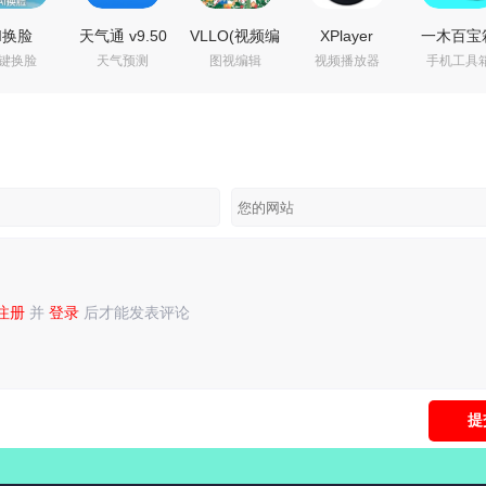
I换脸
天气通 v9.50
VLLO(视频编
XPlayer
一木百宝
键换脸
天气预测
图视编辑
视频播放器
手机工具
0.2 解锁
解锁VIP会员
辑器)PRO
v2.8.0 高级
v1.1.3 
版_支持
版_精准天气
v13.2.18 解
会员版,影音
会员版_
/视频换
信息
锁内购付费
发烧友必备
能效率工
脸
版
之万能视频
箱
播放器
注册
并
登录
后才能发表评论
录
或
注册
后再发表评论！