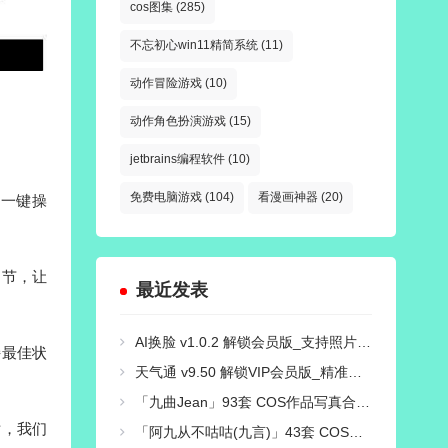
cos图集
(285)
不忘初心win11精简系统
(11)
动作冒险游戏
(10)
动作角色扮演游戏
(15)
jetbrains编程软件
(10)
免费电脑游戏
(104)
看漫画神器
(20)
。一键操
细节，让
最近发表
AI换脸 v1.0.2 解锁会员版_支持照片/视频换脸
持最佳状
天气通 v9.50 解锁VIP会员版_精准天气信息
「九曲Jean」93套 COS作品写真合集[持续更新],COS界的独特魅力与神秘性别之谜
片，我们
「阿九从不咕咕(九言)」43套 COS作品写真合集[持续更新]，用心演绎舞台上的魅力！