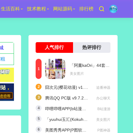
生活百科
技术教程
网站源码
排行榜
人气排行
热评排行
城
招租
「阿薰kaOri」44套 COS作品写真合集[持续更新]，一个独特的Coser魅力
美女图片
囧次元(樱花动漫) v1.5.8.0 去广告纯净版
追番神器
腾讯QQ PC版 v9.7.25 (29417) 去广告防撤回绿色精简版
办公聊天
哔哩哔哩APP(b站漫游版) v9.1.1 哔哩漫游去广告解除版权受限
B站漫游
「yuuhui玉汇(Kokuhui)」169套 COS作品写真合集[持续更新],燃尽魅力的Coser之旅
美女图片
美图秀秀APP(P图软件) v11.25.0 去广告永久VIP解锁版
P图神器