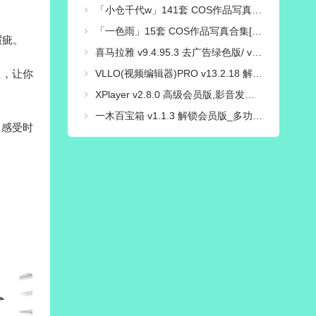
「小仓千代w」141套 COS作品写真合集[持续更新],探索她独具魅力的摄影作品之路！
「一色雨」15套 COS作品写真合集[持续更新],镜头下的“透明感”少女~每一帧都美如画
瑕疵。
喜马拉雅 v9.4.95.3 去广告绿色版/ v3.4.10.3 极速版
VLLO(视频编辑器)PRO v13.2.18 解锁内购付费版
位，让你
XPlayer v2.8.0 高级会员版,影音发烧友必备之万能视频播放器
一木百宝箱 v1.1.3 解锁会员版_多功能效率工具箱
，感受时