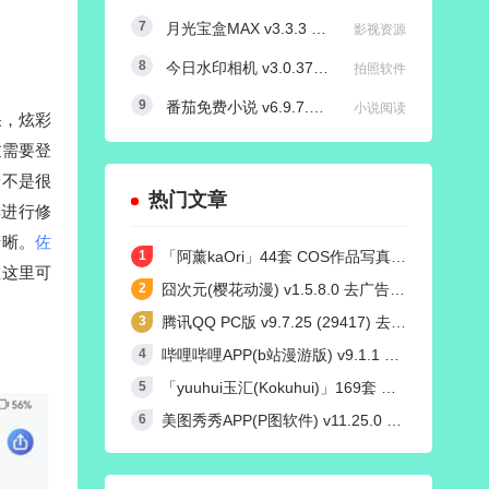
月光宝盒MAX v3.3.3 内置源版/直播+点播TV版
影视资源
今日水印相机 v3.0.370.8 国内版 / v4.2.3 国际版 Timemark高级VIP会员解锁版
拍照软件
番茄免费小说 v6.9.7.32/v4.9.0.99 红米K50定制去广告解锁VIP会员版
小说阅读
果，炫彩
过需要登
摄不是很
热门文章
其进行修
清晰。
佐
「阿薰kaOri」44套 COS作品写真合集[持续更新]，一个独特的Coser魅力
在这里可
囧次元(樱花动漫) v1.5.8.0 去广告纯净版
腾讯QQ PC版 v9.7.25 (29417) 去广告防撤回绿色精简版
哔哩哔哩APP(b站漫游版) v9.1.1 哔哩漫游去广告解除版权受限
「yuuhui玉汇(Kokuhui)」169套 COS作品写真合集[持续更新],燃尽魅力的Coser之旅
美图秀秀APP(P图软件) v11.25.0 去广告永久VIP解锁版