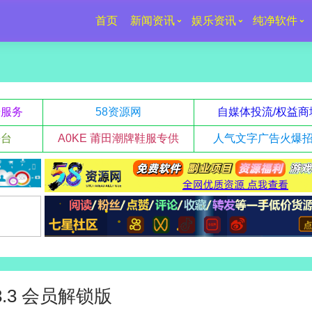
首页
新闻资讯
娱乐资讯
纯净软件
升服务
58资源网
自媒体投流/权益商
平台
A0KE 莆田潮牌鞋服专供
人气文字广告火爆
.3.3 会员解锁版