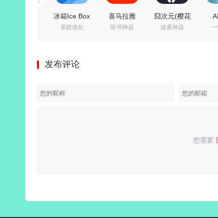
冰箱Ice Box
喜马拉雅
囧次元(樱花
A
系统优化
听书神器
追番神器
一
v3.30.11_G
v9.4.95.3 去
动漫)
v1.
解锁高级会
广告绿色版/
v1.5.8.0 去广
会员
员版/一键冻
v3.4.10.3 极
告纯净版
照片
发布评论
结后台运行/
速版
省电省流
您需要
请
登