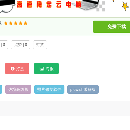
版
免费下载
| 0
点赞 | 0
打赏
打赏
海报
佐糖高级版
照片修复软件
picwish破解版