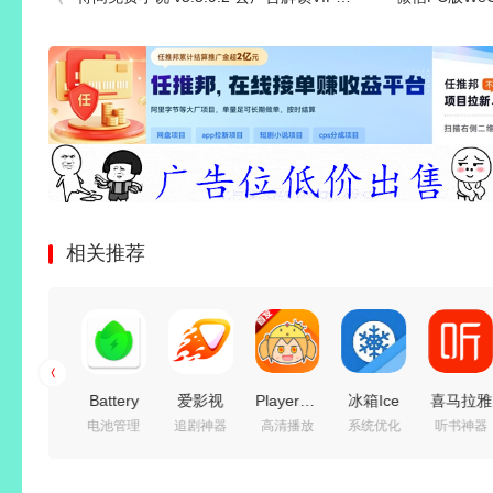
相关推荐
手机智能
Battery
爱影视
PlayerFab(4K
冰箱Ice
喜马拉雅
简洁高效
电池管理
追剧神器
高清播放
系统优化
听书神器
桌面启动
Guru（电
(影视追
蓝光播放
Box
v9.4.95.
器 Smart
池大师）
剧免费
器)
v3.30.11_G
去广告绿
Launcher
v2.5.0.6
看)
v7.0.5.8
解锁高级
色版/