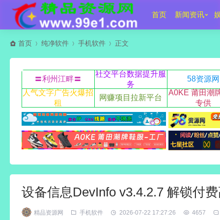
首页
新闻资讯
首页
纯净软件
手机软件
正文
社交平台数据提升服
〓利州江畔〓
58资源网
务
人气文字广告火爆招
A0KE 莆田潮
网赚项目拉新平台
租
专供
设备信息DevInfo v3.4.2.7 解
精品资源网
手机软件
2026-07-22 17:27:26
4657