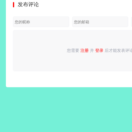
发布评论
Pro 6
build 723
v6.8.6 去
绿色便携
会员版/
v3.4.10.
v6.6
去广告付
广告纯净
版
一键冻结
极速版
b015 付
费汉化解
版
后台运
费高级版
锁版
行/省电
省流
您需要
注册
并
登录
后才能发表评
请
登录
或
注册
后再发表评论！