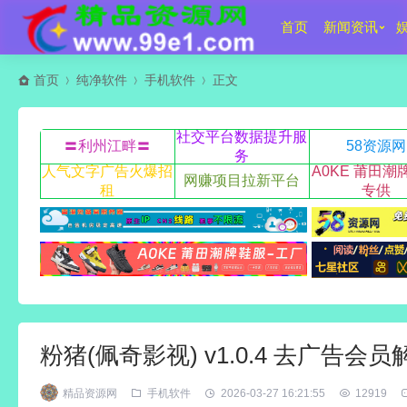
首页
新闻资讯
首页
纯净软件
手机软件
正文
社交平台数据提升服
〓利州江畔〓
58资源网
务
人气文字广告火爆招
A0KE 莆田潮
网赚项目拉新平台
租
专供
粉猪(佩奇影视) v1.0.4 去广告会
精品资源网
手机软件
2026-03-27 16:21:55
12919