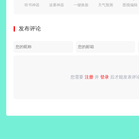
系统优化
听书神器
追番神器
一键换脸
天气预测
图视编辑
Box
v9.4.95.3
(樱花动
v1.0.2 解
v9.50 解
频编辑
v3.30.11_G
去广告绿
漫)
锁会员版
锁VIP会
器)PRO
解锁高级
色版/
v1.5.8.0
_支持照
员版_精
v13.2.18
发布评论
会员版/
v3.4.10.3
去广告纯
片/视频
准天气信
解锁内购
一键冻结
极速版
净版
换脸
息
付费版
后台运
行/省电
省流
您需要
注册
并
登录
后才能发表评
请
登录
或
注册
后再发表评论！