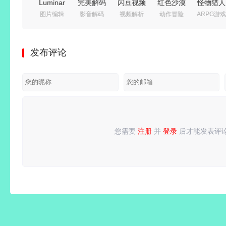
C++语言
Luminar
完美解码
闪豆视频
红色沙漠
怪物猎人
编程软件
图片编辑
影音解码
视频解析
动作冒险
ARPG游戏
集成开发
Neo (照
播放器
下载器
v1.14.00
世界 冰
环境 |
片AI修图
(PureCodec)
(多平台
免安装中
原
JetBrains
软件)
v2026.07.31
视频批量
文豪华绿
Build.15
发布评论
CLion
v1.28.0
最新完整
下载器)
色版|预
免安装豪
v2026.2.0
中文绿色
电脑版 |
v2026.07.29
购特典
华中文绿
直装激活
电脑版
电脑播放
绿色精简
+全
色版|巨
版
器影音解
版
DLC+修
兽猎杀-
码包
改器|非
风暴追击
虚拟化
+全套装
您需要
注册
并
登录
后才能发表评
请
登录
或
注册
后再发表评论！
解压即撸
+全
DLC+修
改器|解
压即撸