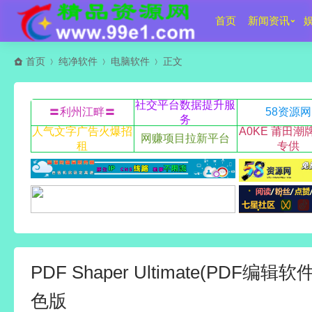
首页
新闻资讯
首页
纯净软件
电脑软件
正文
社交平台数据提升服
〓利州江畔〓
58资源网
务
人气文字广告火爆招
A0KE 莆田潮
网赚项目拉新平台
租
专供
PDF Shaper Ultimate(PDF编辑软
色版