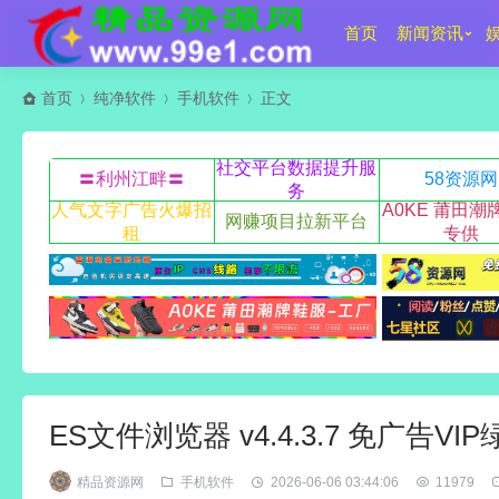
首页
新闻资讯
首页
纯净软件
手机软件
正文
社交平台数据提升服
〓利州江畔〓
58资源网
务
人气文字广告火爆招
A0KE 莆田潮
网赚项目拉新平台
租
专供
ES文件浏览器 v4.4.3.7 免广告V
精品资源网
手机软件
2026-06-06 03:44:06
11979