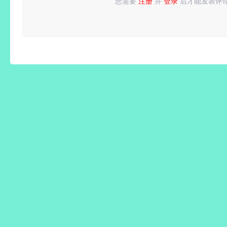
您需要
注册
并
登录
后才能发表评
请
登录
或
注册
后再发表评论！
高级版