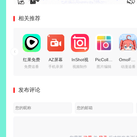
相关推荐
红果免费
AZ屏幕
InShot视
PicCollage
OmoFun
免费追番
手机录屏
视频制作
图片编辑
动漫追番
漫剧
录制
频编辑器
v7.29.8
费动漫追
v7.3.1.33
v6.9.8
PRO
拼贴趣，
番利器)
会员纯净
for
v2.222.1548
个新拼图
v1.1.7.4
发布评论
精简版
Android
解锁专业
照片编
去广告纯
AZ
版
辑，解锁
净版
Screen
VIP会员
Recorder
版
汉化免
root解锁