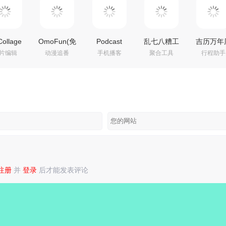
Collage
OmoFun(免
Podcast
乱七八糟工
吉历万年
片编辑
动漫追番
手机播客
聚合工具
行程助手
29.8 拼贴
费动漫追番
Republic(播
具箱(多功能
_v10.2 
，个新拼
利器)
客应用)
工具箱)
会员解锁
照片编
v1.1.7.4 去广
v26.8.27R 高
v1.4.27 解锁
解锁VIP
告纯净版
级专业版
VIP会员版
会员版
注册
并
登录
后才能发表评论
录
或
注册
后再发表评论！