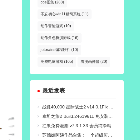
cos图集
(288)
不忘初心win11精简系统
(11)
动作冒险游戏
(10)
动作角色扮演游戏
(16)
jetbrains编程软件
(10)
免费电脑游戏
(105)
看漫画神器
(20)
最近发表
战锤40,000 星际战士2 v14.0.1Fix 免安装豪华中文国语绿色版|对峙-破天狂袭+预购特典+全新季票+全DCL+修改器|解压即撸
泰坦之旅2 Build.24619611 免安装绿色中文豪华版|新功能:精神专精与打造系统+预购特典+全DLC+修改器-支持手柄|解压即撸
红果免费漫剧 v7.3.1.33 会员纯净精简版
苏嫣嫣阿姨作品合集：一个超级厉害的COS小姐姐！