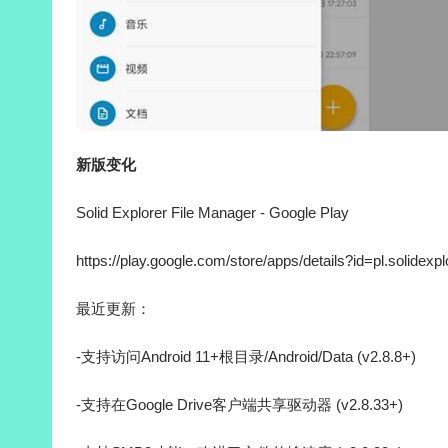
新版变化
Solid Explorer File Manager - Google Play
https://play.google.com/store/apps/details?id=pl.solidexpl
最近更新：
-支持访问Android 11+根目录/Android/Data (v2.8.8+)
-支持在Google Drive客户端共享驱动器 (v2.8.33+)