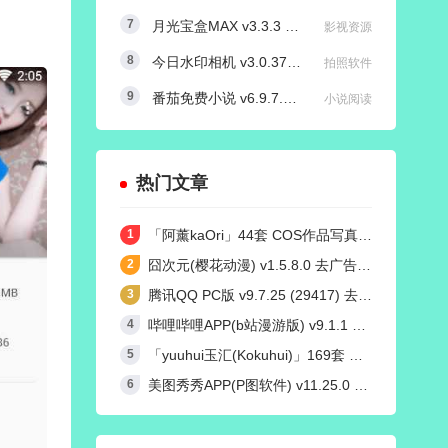
月光宝盒MAX v3.3.3 内置源版/直播+点播TV版
影视资源
今日水印相机 v3.0.370.8 国内版 / v4.2.3 国际版 Timemark高级VIP会员解锁版
拍照软件
番茄免费小说 v6.9.7.32/v4.9.0.99 红米K50定制去广告解锁VIP会员版
小说阅读
热门文章
「阿薰kaOri」44套 COS作品写真合集[持续更新]，一个独特的Coser魅力
囧次元(樱花动漫) v1.5.8.0 去广告纯净版
腾讯QQ PC版 v9.7.25 (29417) 去广告防撤回绿色精简版
哔哩哔哩APP(b站漫游版) v9.1.1 哔哩漫游去广告解除版权受限
「yuuhui玉汇(Kokuhui)」169套 COS作品写真合集[持续更新],燃尽魅力的Coser之旅
美图秀秀APP(P图软件) v11.25.0 去广告永久VIP解锁版