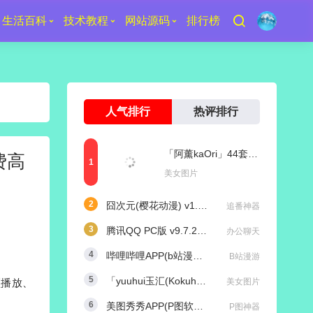
生活百科
技术教程
网站源码
排行榜
人气排行
热评排行
「阿薰kaOri」44套 COS作品写真合集[持续更新]，一个独特的Coser魅力
付费高
美女图片
囧次元(樱花动漫) v1.5.8.0 去广告纯净版
追番神器
腾讯QQ PC版 v9.7.25 (29417) 去广告防撤回绿色精简版
办公聊天
哔哩哔哩APP(b站漫游版) v9.1.1 哔哩漫游去广告解除版权受限
B站漫游
「yuuhui玉汇(Kokuhui)」169套 COS作品写真合集[持续更新],燃尽魅力的Coser之旅
频播放、
美女图片
美图秀秀APP(P图软件) v11.25.0 去广告永久VIP解锁版
P图神器