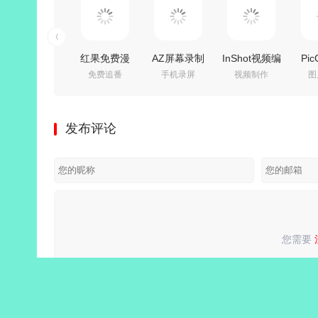
红果免费漫
AZ屏幕录制
InShot视频编
Pic
免费追番
手机录屏
视频制作
图
剧 v7.3.1.33
v6.9.8 for
辑器PRO
v7.
会员纯净精
Android AZ
v2.222.1548
趣
简版
Screen
解锁专业版
图
发布评论
Recorder 汉
辑，
化免root解锁
高级版
您需要
请
登