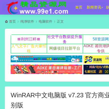
首页
新闻资讯
首页
纯净软件
电脑软件
正文
社交平台数据提升服
〓利州江畔〓
58资源网
务
人气文字广告火爆招
A0KE 莆田潮
网赚项目拉新平台
租
专供
WinRAR中文电脑版 v7.23 官
别版