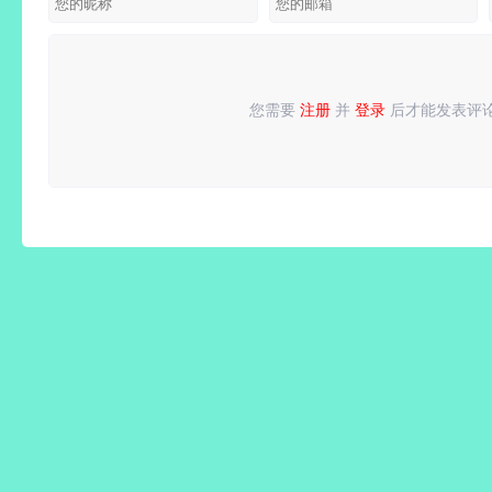
/
绿色版
v3.2.0.203
多语便携
v8.5.0.332
1.2.11.0
多语便携
版
多语便携
Beta 专
版
版
业版
您需要
注册
并
登录
后才能发表评
请
登录
或
注册
后再发表评论！