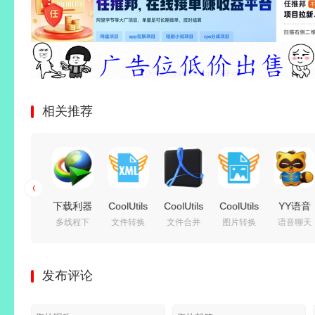
相关推荐
FxSound
下载利器
CoolUtils
CoolUtils
CoolUtils
YY语音
音效增强
多线程下
文件转换
文件合并
图片转换
语音聊天
2
IDM |
Total
PDF
Total
(歪歪语
载
Pro（音
Internet
XML
Combine(PDF
Image
音)
效增强工
Download
Converter(XML
合并工
Converter(图
v9.58.0.
发布评论
具 ）
Manager
转换工
具) Pro
像转换工
多开去广
v1.2.6.0
v6.43.8
具)
v4.2.0.194
具)
告绿色版