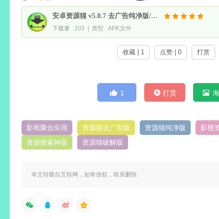
安卓资源猫 v5.0.7 去广告纯净版/几十个视频源
下载量 : 203 | 类型 : APK文件
收藏 | 1
点赞 | 0
打赏
1
打赏
影视聚合应用
资源猫去广告版
资源猫纯净版
影视资
资源搜索神器
资源猫破解版
本文转载自互联网，如有侵权，联系删除