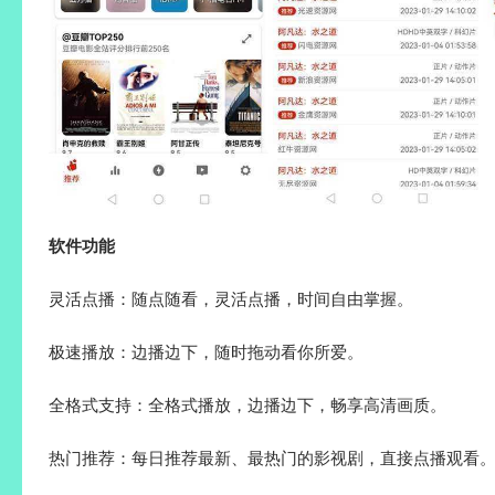
软件功能
灵活点播：随点随看，灵活点播，时间自由掌握。
极速播放：边播边下，随时拖动看你所爱。
全格式支持：全格式播放，边播边下，畅享高清画质。
热门推荐：每日推荐最新、最热门的影视剧，直接点播观看