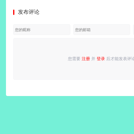
for
v2.222.1548
个新拼图
v1.1.7.4
v26.8.27
发布评论
Android
解锁专业
照片编
去广告纯
高级专业
AZ
版
辑，解锁
净版
版
Screen
VIP会员
Recorder
版
汉化免
root解锁
您需要
注册
并
登录
后才能发表评
请
登录
或
注册
后再发表评论！
高级版