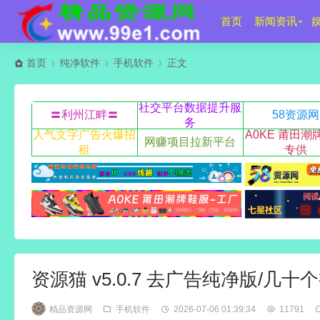
首页
新闻资讯
首页
纯净软件
手机软件
正文
社交平台数据提升服
〓利州江畔〓
58资源网
务
人气文字广告火爆招
A0KE 莆田潮
网赚项目拉新平台
租
专供
资源猫 v5.0.7 去广告纯净版/几十
精品资源网
手机软件
2026-07-06 01:39:34
11791