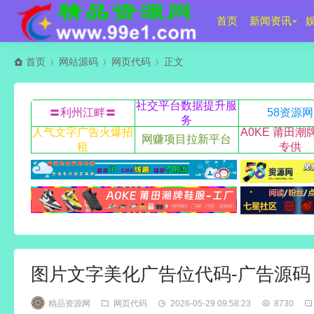
首页
新闻资讯
首页
网站源码
网页代码
正文
社交平台数据提升服
〓利州江畔〓
58资源网
务
人气文字广告火爆招
A0KE 莆田潮
网赚项目拉新平台
租
专供
图片文字美化广告位代码-广告源码
精品资源网
网页代码
2026-05-29 09:58:23
8730