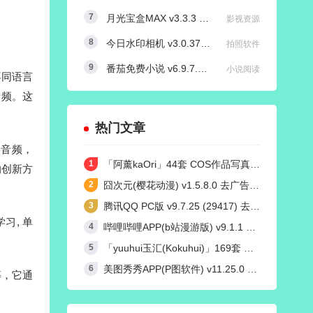
月光宝盒MAX v3.3.3 内置源版/直播+点播TV版
影视资源
今日水印相机 v3.0.370.8 国内版 / v4.2.3 国际版 Timemark高级VIP会员解锁版
拍照软件
番茄免费小说 v6.9.7.32/v4.9.0.99 红米K50定制去广告解锁VIP会员版
小说阅读
不同语言
音频。这
热门文章
的音频，
「阿薰kaOri」44套 COS作品写真合集[持续更新]，一个独特的Coser魅力
的创新方
囧次元(樱花动漫) v1.5.8.0 去广告纯净版
腾讯QQ PC版 v9.7.25 (29417) 去广告防撤回绿色精简版
习, 单
哔哩哔哩APP(b站漫游版) v9.1.1 哔哩漫游去广告解除版权受限
「yuuhui玉汇(Kokuhui)」169套 COS作品写真合集[持续更新],燃尽魅力的Coser之旅
美图秀秀APP(P图软件) v11.25.0 去广告永久VIP解锁版
等，它通