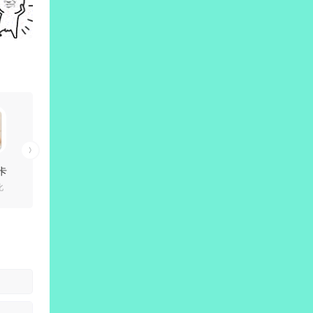
(卡
化
)
解锁
版