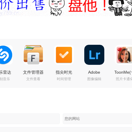
乐雷达
文件管理器
指尖时光
Adobe
ToonMe
别音乐
文件查看
时间管理
图像编辑
照片卡通
hazam
File
v9.2.0 会员
Photoshop
通化相机
ore PRO
Manager Pro
版｜生活日
Lightroom
v0.7.23 
.53.1-
v3.8.3 去广
程管理必备
CC（图片后
付费专业
805 已付
告高级修改
工具
期处理软
专业高级
版
件）v11.5.0
中文版
直装解锁高
级版