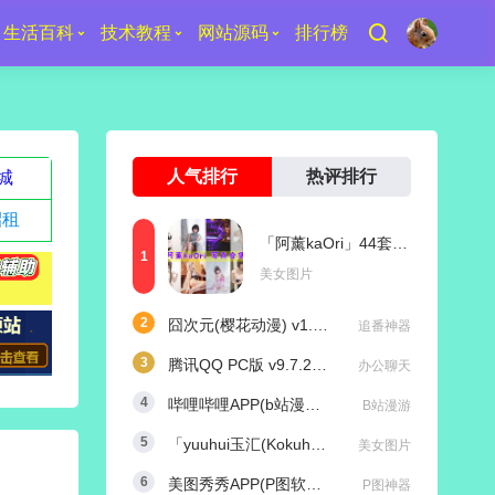
生活百科
技术教程
网站源码
排行榜
人气排行
热评排行
城
招租
「阿薰kaOri」44套 COS作品写真合集[持续更新]，一个独特的Coser魅力
美女图片
囧次元(樱花动漫) v1.5.8.0 去广告纯净版
追番神器
腾讯QQ PC版 v9.7.25 (29417) 去广告防撤回绿色精简版
办公聊天
哔哩哔哩APP(b站漫游版) v9.1.1 哔哩漫游去广告解除版权受限
B站漫游
「yuuhui玉汇(Kokuhui)」169套 COS作品写真合集[持续更新],燃尽魅力的Coser之旅
美女图片
美图秀秀APP(P图软件) v11.25.0 去广告永久VIP解锁版
P图神器