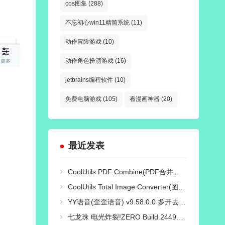
cos图集
(288)
不忘初心win11精简系统
(11)
动作冒险游戏
(10)
动作角色扮演游戏
(16)
jetbrains编程软件
(10)
免费电脑游戏
(105)
看漫画神器
(20)
最近发表
CoolUtils PDF Combine(PDF合并工具) Pro v4.2.0.194 多语便携版
CoolUtils Total Image Converter(图像转换工具) v8.5.0.332 多语便携版
YY语音(歪歪语音) v9.58.0.0 多开去广告绿色版
七龙珠 电光炸裂!ZERO Build.24497537 免安装豪华中文国语绿色版|绝境觉醒-炽火天袭+预购特典+全DLC+终极奖励提升包+全季票+修改器|解压即撸