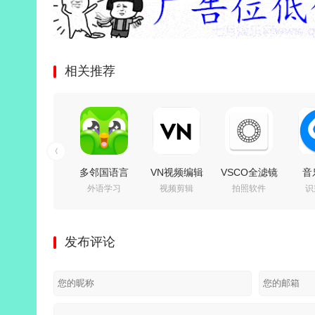
相关推荐
多邻国语言
VN视频编辑
VSCO全滤镜
音
外语学习
视频剪辑
拍照软件
识
v6.92.2 解锁
剪辑工具
v489 解锁X
S
高级永久会
v2.18.0 解锁
永久会员汉
Enc
员付费版
Pro专业版
化版
v16
发布评论
260
费