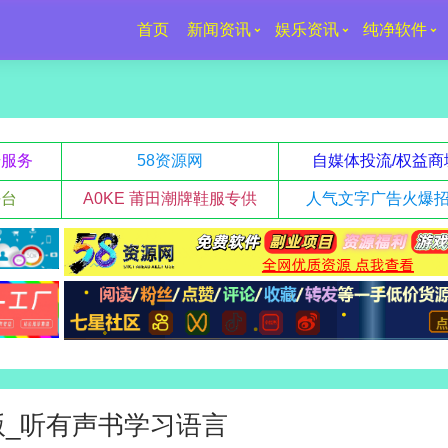
首页
新闻资讯
娱乐资讯
纯净软件
升服务
58资源网
自媒体投流/权益商
平台
A0KE 莆田潮牌鞋服专供
人气文字广告火爆
 高级版_听有声书学习语言