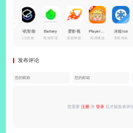
手机智能
Battery
爱影视
PlayerFab(4K
冰箱Ice
简洁高效
电池管理
追剧神器
高清播放
系统优化
桌面启动
Guru（电
(影视追
蓝光播放
Box
器 Smart
池大师）
剧免费
器)
v3.30.11
Launcher
v2.5.0.6
看)
v7.0.5.8
解锁高级
发布评论
Pro 6
build 723
v6.8.6 去
绿色便携
会员版/
v6.6
去广告付
广告纯净
版
一键冻结
b015 付
费汉化解
版
后台运
费高级版
锁版
行/省电
省流
您需要
注册
并
登录
后才能发表评
请
登录
或
注册
后再发表评论！