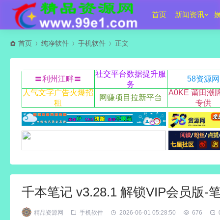
首页
新闻资讯
首页
纯净软件
手机软件
正文
社交平台数据提升服
〓利州江畔〓
58资源网
务
人气文字广告火爆招
A0KE 莆田潮
网赚项目拉新平台
租
专供
千本笔记 v3.28.1 解锁VIP会员
精品资源网
手机软件
2026-06-01 05:28:50
676