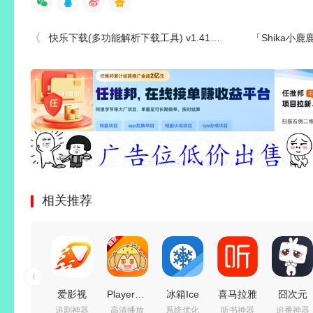
快乐下载(多功能解析下载工具) v1.413 解锁会员版
「Shika小鹿鹿」134套 CO
相关推荐
爱影视
PlayerFab(4K
冰箱Ice
喜马拉雅
囧次元
追剧神器
高清播放
系统优化
听书神器
追番神器
(影视追
蓝光播放
Box
v9.4.95.3
(樱花动