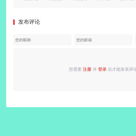
剧免费
器)
v3.30.11_G
去广告绿
漫)
看)
v7.0.5.8
解锁高级
色版/
v1.5.8.0
发布评论
v6.8.6 去
绿色便携
会员版/
v3.4.10.3
去广告纯
广告纯净
版
一键冻结
极速版
净版
版
后台运
行/省电
省流
您需要
注册
并
登录
后才能发表评
请
登录
或
注册
后再发表评论！