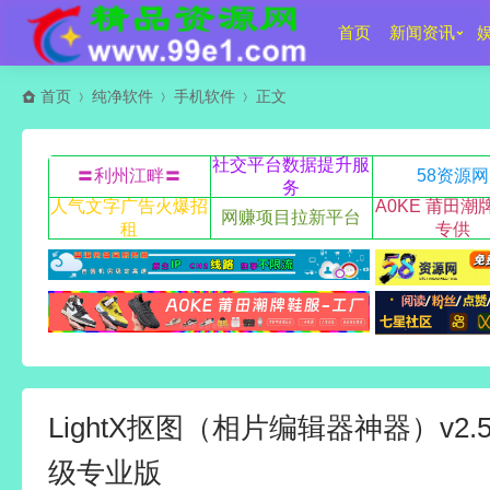
首页
新闻资讯
首页
纯净软件
手机软件
正文
社交平台数据提升服
〓利州江畔〓
58资源网
务
人气文字广告火爆招
A0KE 莆田潮
网赚项目拉新平台
租
专供
LightX抠图（相片编辑器神器）v2.5.
级专业版