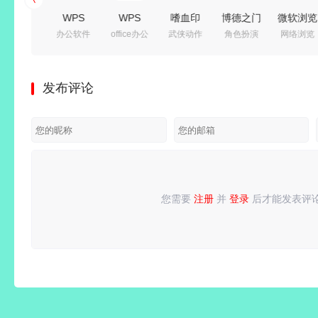
bkViewer
WPS
WPS
嗜血印
博德之门
微软浏览
图片浏览
办公软件
office办公
武侠动作
角色扮演
网络浏览
v8.8c 绿
Office
Office
Build.24588253
3
器
器
色版(小
2016 专
2019
免安装绿
v4.1.1.7398727
Microsoft
巧精悍的
业增强版
v11.8.2.12344
色中文豪
免安装绿
Edge
发布评论
数码照片
v10.8.2.7164
精简专业
华全服装
色豪华中
v151.0.4
浏览器)
永久激活
增强_集
版 | 整合
文版|预
绿色增强
版
成序列号
创意工坊
购奖励
版
版
MOD-魅
+全
影战歌
DLC+修
+全
改器|解
您需要
注册
并
登录
后才能发表评
请
登录
或
注册
后再发表评论！
DLC+修
压即撸
改器|解
压即撸