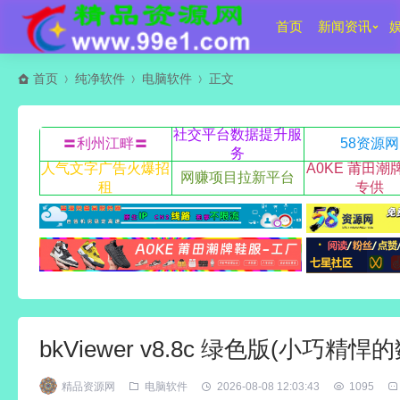
首页
新闻资讯
首页
纯净软件
电脑软件
正文
社交平台数据提升服
〓利州江畔〓
58资源网
务
人气文字广告火爆招
A0KE 莆田潮
网赚项目拉新平台
租
专供
bkViewer v8.8c 绿色版(小巧
精品资源网
电脑软件
2026-08-08 12:03:43
1095