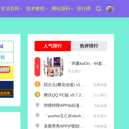
生活百科
技术教程
网站源码
排行榜
人气排行
热评排行
城
招租
「阿薰kaOri」44套 COS作品写真合集[持续更新]，一个独特的Coser魅力
美女图片
囧次元(樱花动漫) v1.5.8.0 去广告纯净版
追番神器
腾讯QQ PC版 v9.7.25 (29417) 去广告防撤回绿色精简版
办公聊天
哔哩哔哩APP(b站漫游版) v9.1.1 哔哩漫游去广告解除版权受限
B站漫游
「yuuhui玉汇(Kokuhui)」169套 COS作品写真合集[持续更新],燃尽魅力的Coser之旅
美女图片
美图秀秀APP(P图软件) v11.25.0 去广告永久VIP解锁版
P图神器