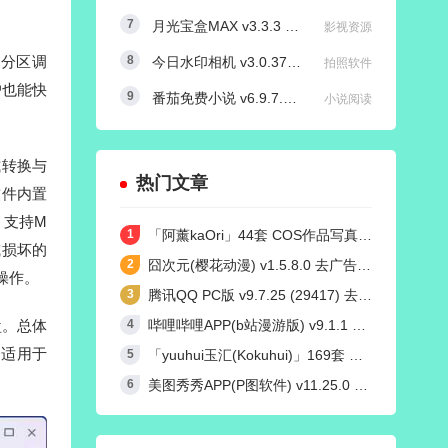
月光宝盒MAX v3.3.3 内置源版/直播+点播TV版
影视资源
整合分区调
今日水印相机 v3.0.370.8 国内版 / v4.2.3 国际版 Timemark高级VIP会员解锁版
拍照软件
户也能快
番茄免费小说 v6.9.7.32/v4.9.0.99 红米K50定制去广告解锁VIP会员版
小说阅读
格式转换与
热门文章
软件内置
 支持M
「阿薰kaOri」44套 COS作品写真合集[持续更新]，一个独特的Coser魅力
或损坏的
囧次元(樱花动漫) v1.5.8.0 去广告纯净版
操作。
腾讯QQ PC版 v9.7.25 (29417) 去广告防撤回绿色精简版
哔哩哔哩APP(b站漫游版) v9.1.1 哔哩漫游去广告解除版权受限
盘。总体
，适用于
「yuuhui玉汇(Kokuhui)」169套 COS作品写真合集[持续更新],燃尽魅力的Coser之旅
美图秀秀APP(P图软件) v11.25.0 去广告永久VIP解锁版