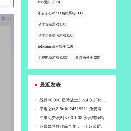
cos图集
(288)
不忘初心win11精简系统
(11)
动作冒险游戏
(10)
动作角色扮演游戏
(16)
jetbrains编程软件
(10)
免费电脑游戏
(105)
看漫画神器
(20)
最近发表
战锤40,000 星际战士2 v14.0.1Fix 免安装豪华中文国语绿色版|对峙-破天狂袭+预购特典+全新季票+全DCL+修改器|解压即撸
泰坦之旅2 Build.24619611 免安装绿色中文豪华版|新功能:精神专精与打造系统+预购特典+全DLC+修改器-支持手柄|解压即撸
红果免费漫剧 v7.3.1.33 会员纯净精简版
苏嫣嫣阿姨作品合集：一个超级厉害的COS小姐姐！