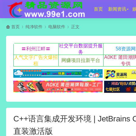
首页
新闻资讯
首页
纯净软件
电脑软件
正文
社交平台数据提升服
〓利州江畔〓
58资源网
务
人气文字广告火爆招
A0KE 莆田潮
网赚项目拉新平台
租
专供
C++语言集成开发环境 | JetBrains CLi
直装激活版