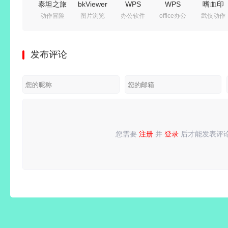
泰坦之旅
bkViewer
WPS
WPS
嗜血印
动作冒险
图片浏览
办公软件
office办公
武侠动作
2
v8.8c 绿
Office
Office
Build.24
Build.24619611
色版(小
2016 专
2019
免安装绿
免安装绿
巧精悍的
业增强版
v11.8.2.12344
色中文豪
发布评论
色中文豪
数码照片
v10.8.2.7164
精简专业
华全服装
华版|新
浏览器)
永久激活
增强_集
版 | 整合
功能:精
版
成序列号
创意工坊
神专精与
版
MOD-魅
打造系统
影战歌
+预购特
+全
您需要
注册
并
登录
后才能发表评
请
登录
或
注册
后再发表评论！
典+全
DLC+修
DLC+修
改器|解
改器-支
压即撸
持手柄|
解压即撸