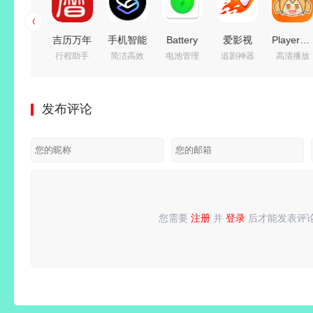
乱七八糟
吉历万年
手机智能
Battery
爱影视
PlayerFa
聚合工具
行程助手
简洁高效
电池管理
追剧神器
高清播放
工具箱
历_v10.2
桌面启动
Guru（电
(影视追
蓝光播放
(多功能
高级会员
器 Smart
池大师）
剧免费
器)
工具箱)
解锁版
Launcher
v2.5.0.6
看)
v7.0.5.8
发布评论
v1.4.27
Pro 6
build 723
v6.8.6 去
绿色便携
解锁VIP
v6.6
去广告付
广告纯净
版
会员版
b015 付
费汉化解
版
费高级版
锁版
您需要
注册
并
登录
后才能发表评
请
登录
或
注册
后再发表评论！