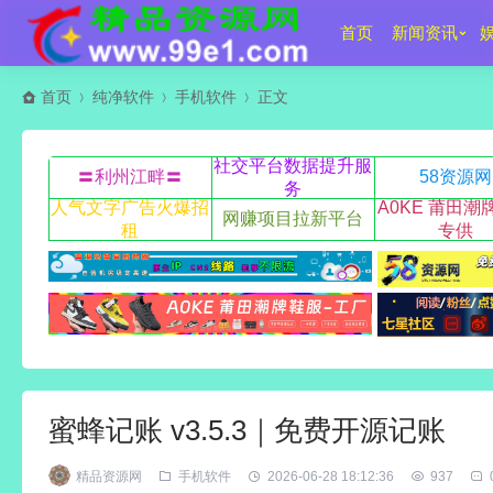
首页
新闻资讯
首页
纯净软件
手机软件
正文
社交平台数据提升服
〓利州江畔〓
58资源网
务
人气文字广告火爆招
A0KE 莆田潮
网赚项目拉新平台
租
专供
蜜蜂记账 v3.5.3｜免费开源记账
精品资源网
手机软件
2026-06-28 18:12:36
937