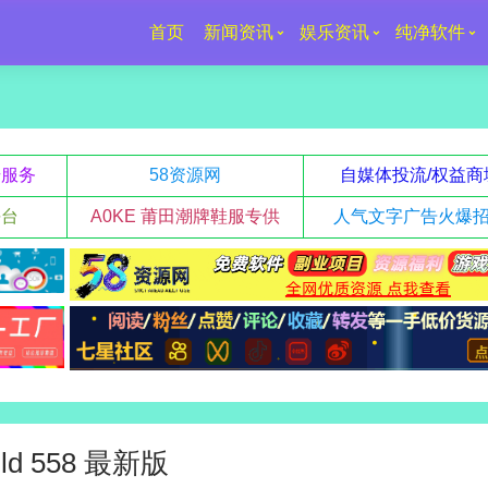
首页
新闻资讯
娱乐资讯
纯净软件
升服务
58资源网
自媒体投流/权益商
平台
A0KE 莆田潮牌鞋服专供
人气文字广告火爆
ild 558 最新版