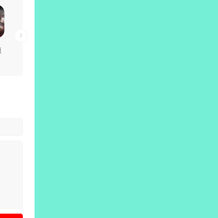
漠
 免
豪
预
全
器|
解