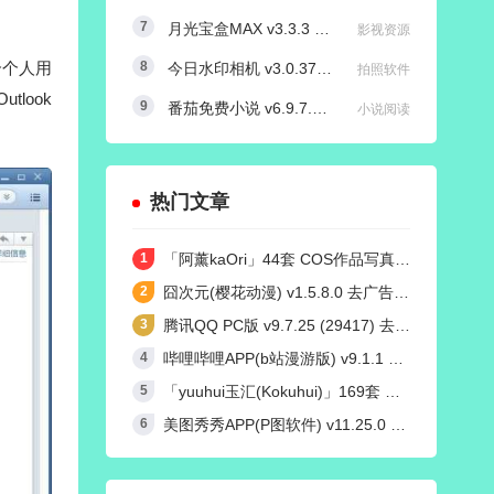
月光宝盒MAX v3.3.3 内置源版/直播+点播TV版
影视资源
合个人用
今日水印相机 v3.0.370.8 国内版 / v4.2.3 国际版 Timemark高级VIP会员解锁版
拍照软件
look
番茄免费小说 v6.9.7.32/v4.9.0.99 红米K50定制去广告解锁VIP会员版
小说阅读
热门文章
「阿薰kaOri」44套 COS作品写真合集[持续更新]，一个独特的Coser魅力
囧次元(樱花动漫) v1.5.8.0 去广告纯净版
腾讯QQ PC版 v9.7.25 (29417) 去广告防撤回绿色精简版
哔哩哔哩APP(b站漫游版) v9.1.1 哔哩漫游去广告解除版权受限
「yuuhui玉汇(Kokuhui)」169套 COS作品写真合集[持续更新],燃尽魅力的Coser之旅
美图秀秀APP(P图软件) v11.25.0 去广告永久VIP解锁版