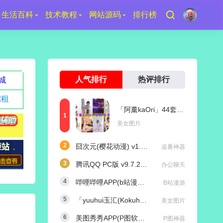
生活百科
技术教程
网站源码
排行榜
人气排行
热评排行
城
招租
「阿薰kaOri」44套 COS作品写真合集[持续更新]，一个独特的Coser魅力
美女图片
囧次元(樱花动漫) v1.5.8.0 去广告纯净版
追番神器
腾讯QQ PC版 v9.7.25 (29417) 去广告防撤回绿色精简版
办公聊天
哔哩哔哩APP(b站漫游版) v9.1.1 哔哩漫游去广告解除版权受限
B站漫游
「yuuhui玉汇(Kokuhui)」169套 COS作品写真合集[持续更新],燃尽魅力的Coser之旅
美女图片
美图秀秀APP(P图软件) v11.25.0 去广告永久VIP解锁版
P图神器