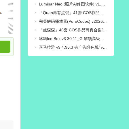
Luminar Neo (照片AI修图软件) v1.28.0 中文绿色电脑版
「Quan冉有点饿」41套 COS作品写真合集[持续更新],穿越时光的文化使者，传统与现代的完美融合！
完美解码播放器(PureCodec) v2026.07.31 最新完整电脑版 | 电脑播放器影音解码包
「虎森森」46套 COS作品写真合集[持续更新],一个颜值与才华并存的Coser小姐姐
冰箱Ice Box v3.30.11_G 解锁高级会员版/一键冻结后台运行/省电省流
喜马拉雅 v9.4.95.3 去广告绿色版/ v3.4.10.3 极速版