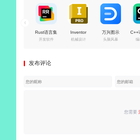
Rust语言集
Inventor
万兴图示
C+
开发软件
机械设计
头脑风暴
编
成开发环境 |
Professional(专
EdrawMax
开发
JetBrains
业级工程设
15.2.9.1577
Jet
RustRover
计软件)
中文特别版
C
发布评论
2026.2.0 直
2026.4.0 中
v202
装激活版
文激活版
装
您需要
请
登