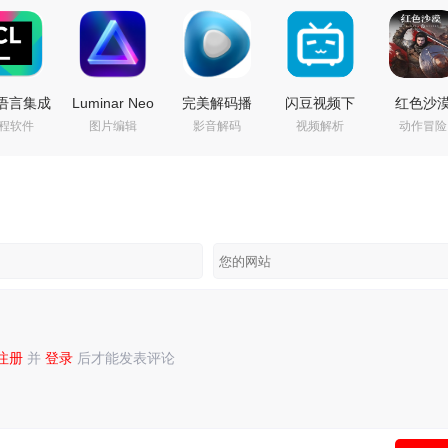
+语言集成
Luminar Neo
完美解码播
闪豆视频下
红色沙
程软件
图片编辑
影音解码
视频解析
动作冒险
环境 |
(照片AI修图
放器
载器(多平台
v1.14.00
Brains
软件)
(PureCodec)
视频批量下
安装中文
Lion
v1.28.0 中文
v2026.07.31
载器)
华绿色版|
6.2.0 直
绿色电脑版
最新完整电
v2026.07.29
购特典+
激活版
脑版 | 电脑播
绿色精简版
DLC+修改
放器影音解
非虚拟化 
码包
压即撸
注册
并
登录
后才能发表评论
录
或
注册
后再发表评论！