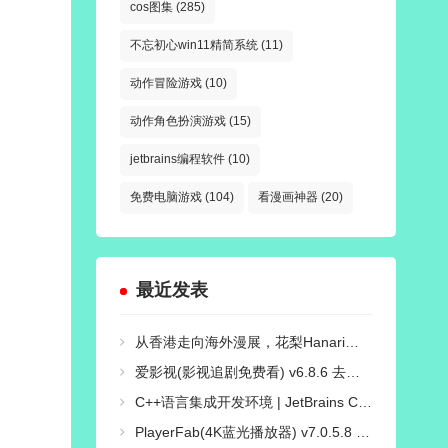
cos图集
(285)
不忘初心win11精简系统
(11)
动作冒险游戏
(10)
动作角色扮演游戏
(15)
jetbrains编程软件
(10)
免费电脑游戏
(104)
看漫画神器
(20)
最近发表
从香港走向海外漫展，花梨Hanari如何打造自己的Cosplay个人品牌？
爱影视(影视追剧免费看) v6.8.6 去广告纯净版
C++语言集成开发环境 | JetBrains CLion v2026.2.0 直装激活版
PlayerFab(4K蓝光播放器) v7.0.5.8 绿色便携版