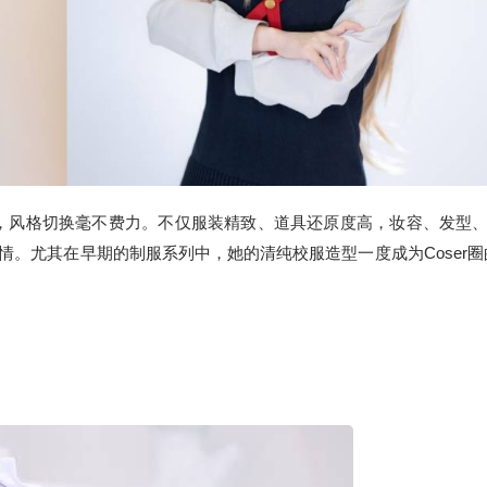
，风格切换毫不费力。不仅服装精致、道具还原度高，妆容、发型
热情。尤其在早期的制服系列中，她的清纯校服造型一度成为Coser圈