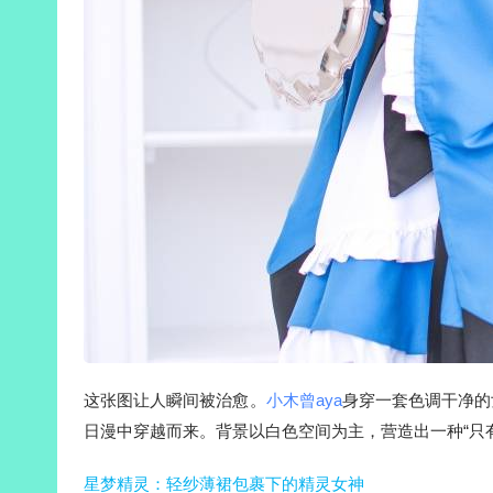
这张图让人瞬间被治愈。
小木曾aya
身穿一套色调干净的
日漫中穿越而来。背景以白色空间为主，营造出一种“只
星梦精灵：轻纱薄裙包裹下的精灵女神