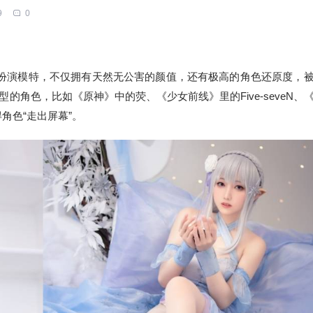
9
0
扮演模特，不仅拥有天然无公害的颜值，还有极高的角色还原度，
的角色，比如《原神》中的荧、《少女前线》里的Five-seveN、
角色“走出屏幕”。