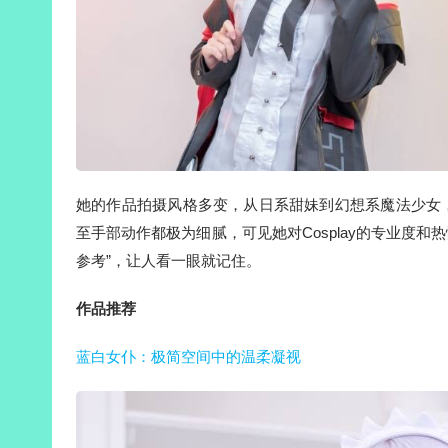
她的作品拍摄风格多变，从日系甜妹到幻想系魔法少女
至手部动作都极为细腻，可见她对Cosplay的专业度和
参考”，让人看一眼就记住。
作品推荐
蓝白女仆：极简空间中的温柔凝视