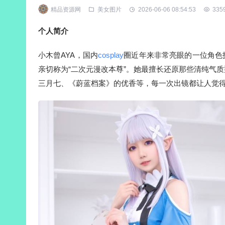
精品资源网
美女图片
2026-06-06 08:54:53
335
个人简介
小木曾AYA，国内
cosplay
圈近年来非常亮眼的一位角色
亲切称为“二次元漫改本尊”。她最擅长还原那些清纯气质型
三月七、《蔚蓝档案》的优香等，每一次出镜都让人觉得