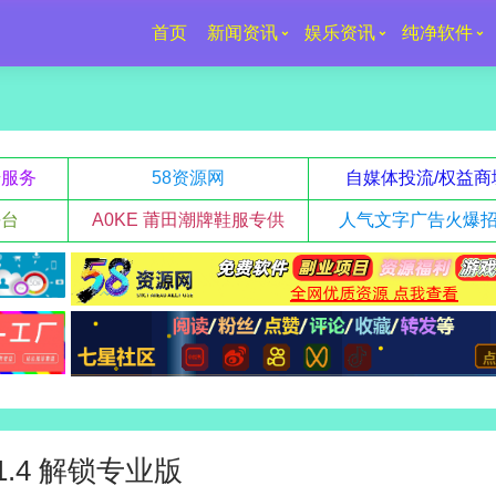
首页
新闻资讯
娱乐资讯
纯净软件
升服务
58资源网
自媒体投流/权益商
平台
A0KE 莆田潮牌鞋服专供
人气文字广告火爆
1.4 解锁专业版