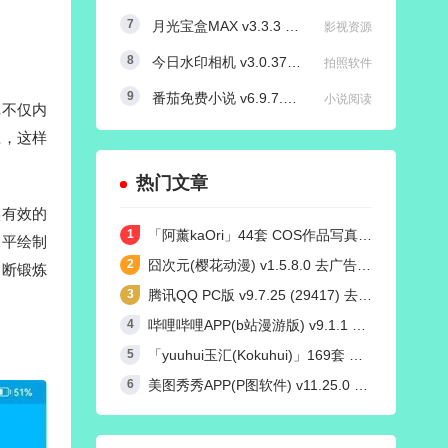
月光宝盒MAX v3.3.3 内置源版/直播+点播TV版
影视资源
今日水印相机 v3.0.370.8 国内版 / v4.2.3 国际版 Timemark高级VIP会员解锁版
拍照软件
番茄免费小说 v6.9.7.32/v4.9.0.99 红米K50定制去广告解锁VIP会员版
小说阅读
戏不仅内
应，这样
热门文章
实有效的
「阿薰kaOri」44套 COS作品写真合集[持续更新]，一个独特的Coser魅力
水平绘制
囧次元(樱花动漫) v1.5.8.0 去广告纯净版
不断锻炼
腾讯QQ PC版 v9.7.25 (29417) 去广告防撤回绿色精简版
哔哩哔哩APP(b站漫游版) v9.1.1 哔哩漫游去广告解除版权受限
「yuuhui玉汇(Kokuhui)」169套 COS作品写真合集[持续更新],燃尽魅力的Coser之旅
美图秀秀APP(P图软件) v11.25.0 去广告永久VIP解锁版