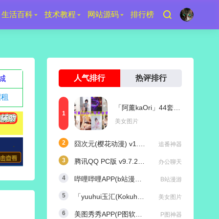
生活百科
技术教程
网站源码
排行榜
人气排行
热评排行
城
招租
「阿薰kaOri」44套 COS作品写真合集[持续更新]，一个独特的Coser魅力
美女图片
囧次元(樱花动漫) v1.5.8.0 去广告纯净版
追番神器
腾讯QQ PC版 v9.7.25 (29417) 去广告防撤回绿色精简版
办公聊天
哔哩哔哩APP(b站漫游版) v9.1.1 哔哩漫游去广告解除版权受限
B站漫游
「yuuhui玉汇(Kokuhui)」169套 COS作品写真合集[持续更新],燃尽魅力的Coser之旅
美女图片
美图秀秀APP(P图软件) v11.25.0 去广告永久VIP解锁版
P图神器