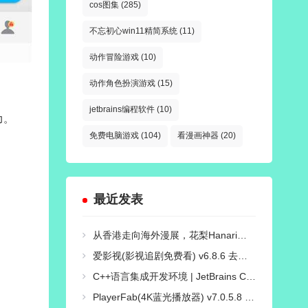
cos图集
(285)
不忘初心win11精简系统
(11)
动作冒险游戏
(10)
动作角色扮演游戏
(15)
jetbrains编程软件
(10)
力。
免费电脑游戏
(104)
看漫画神器
(20)
最近发表
从香港走向海外漫展，花梨Hanari如何打造自己的Cosplay个人品牌？
爱影视(影视追剧免费看) v6.8.6 去广告纯净版
C++语言集成开发环境 | JetBrains CLion v2026.2.0 直装激活版
PlayerFab(4K蓝光播放器) v7.0.5.8 绿色便携版