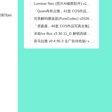
Luminar Neo (照片AI修图软件) v1.28.0 中文绿色电脑版
「Quan冉有点饿」41套 COS作品写真合集[持续更新],穿越时光的文化使者，传统与现代的完美融合！
授和Tom
完美解码播放器(PureCodec) v2026.07.31 最新完整电脑版 | 电脑播放器影音解码包
「虎森森」46套 COS作品写真合集[持续更新],一个颜值与才华并存的Coser小姐姐
冰箱Ice Box v3.30.11_G 解锁高级会员版/一键冻结后台运行/省电省流
喜马拉雅 v9.4.95.3 去广告绿色版/ v3.4.10.3 极速版