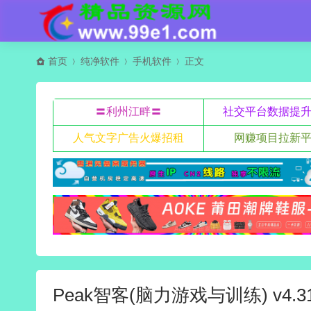
首页
纯净软件
手机软件
正文
〓利州江畔〓
社交平台数据提
人气文字广告火爆招租
网赚项目拉新
Peak智客(脑力游戏与训练) v4.3