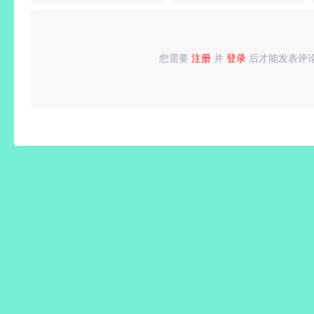
器影音解
版
DLC+修
兽猎杀-
码包
改器|非
风暴追击
虚拟化
+全套装
您需要
注册
并
登录
后才能发表评
请
登录
或
注册
后再发表评论！
解压即撸
+全
DLC+修
改器|解
压即撸