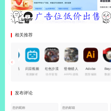
相关推荐
完美解码
闪豆视频
红色沙漠
怪物猎人
Adobe
Beyond
影音解码
视频解析
动作冒险
ARPG游戏
图形编辑
数据对比
播放器
下载器
v1.14.00
世界 冰
Illustrator
Compar
(PureCodec)
(多平台
免安装中
原
2026(矢
件比较工
v2026.07.31
视频批量
文豪华绿
Build.15539686
量图形编
具)
发布评论
最新完整
下载器)
色版|预
免安装豪
辑软件)
v5.2.5.3
电脑版 |
v2026.07.29
购特典
华中文绿
v30.7 特
绿色便携
电脑播放
绿色精简
+全
色版|巨
别版
版