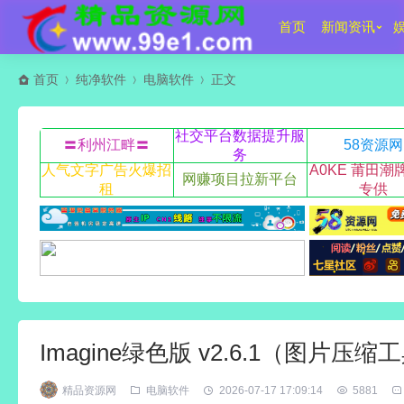
首页
新闻资讯
首页
纯净软件
电脑软件
正文
社交平台数据提升服
〓利州江畔〓
58资源网
务
人气文字广告火爆招
A0KE 莆田潮
网赚项目拉新平台
租
专供
Imagine绿色版 v2.6.1（图片压
精品资源网
电脑软件
2026-07-17 17:09:14
5881