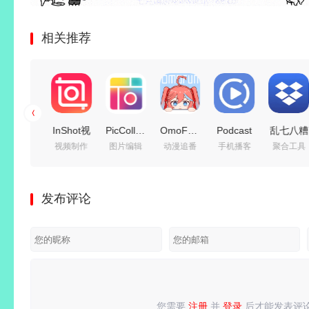
相关推荐
AZ屏幕
InShot视
PicCollage
OmoFun(免
Podcast
乱七八糟
手机录屏
视频制作
图片编辑
动漫追番
手机播客
聚合工具
录制
频编辑器
v7.29.8
费动漫追
Republic(播
工具箱
v6.9.8
PRO
拼贴趣，
番利器)
客应用)
(多功能
for
v2.222.1548
个新拼图
v1.1.7.4
v26.8.27R
工具箱)
发布评论
Android
解锁专业
照片编
去广告纯
高级专业
v1.4.27
AZ
版
辑，解锁
净版
版
解锁VIP
Screen
VIP会员
会员版
Recorder
版
汉化免
root解锁
您需要
注册
并
登录
后才能发表评
请
登录
或
注册
后再发表评论！