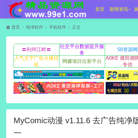
首页
新闻资讯
首页
纯净软件
手机软件
正文
社交平台数据提升服
〓利州江畔〓
58资源网
务
人气文字广告火爆招
A0KE 莆田潮
网赚项目拉新平台
租
专供
MyComic动漫 v1.11.6 去广告
一